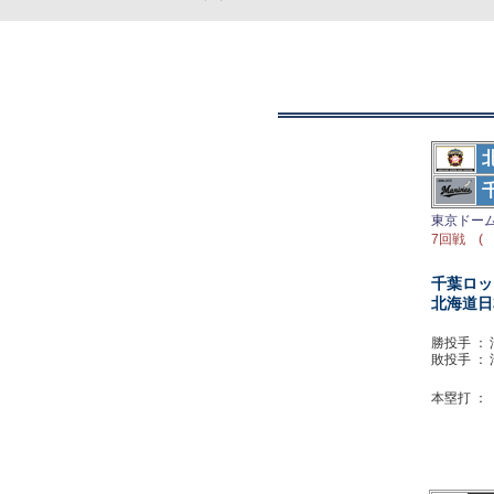
東京ドー
7回戦 ( 
千葉ロッ
北海道日
勝投手 ：
敗投手 ：
本塁打 ：