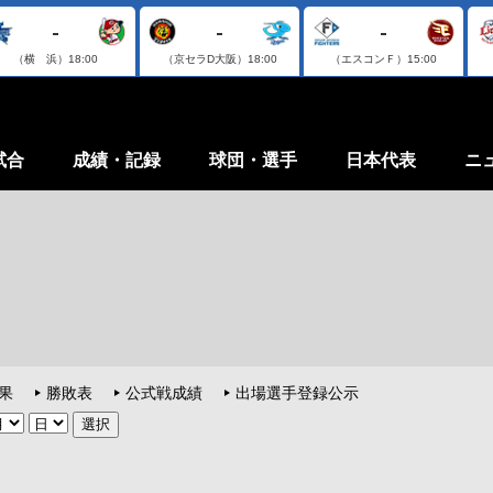
-
-
-
（横 浜）
18:00
（京セラD大阪）
18:00
（エスコンＦ）
15:00
試合
成績・記録
球団・選手
日本代表
ニ
果
勝敗表
公式戦成績
出場選手登録公示