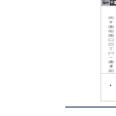
千
(中)
中
(遊)
(右)
(指)
(二)
(三)
三
(一)
一
(捕)
捕
(左)
●