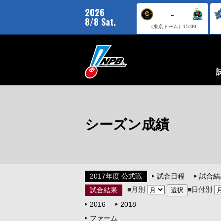
2026
-
8/8 Sat.
（東京ドーム）
15:00
シーズン成績
2017年度 公式戦
試合日程
試合結
■月別
■日付別
試合結果
2016
2018
ファーム