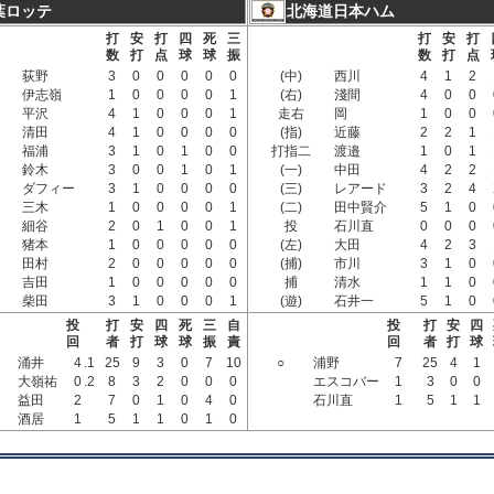
葉ロッテ
北海道日本ハム
打
安
打
四
死
三
打
安
打
数
打
点
球
球
振
数
打
点
荻野
3
0
0
0
0
0
(中)
西川
4
1
2
伊志嶺
1
0
0
0
0
1
(右)
淺間
4
0
0
平沢
4
1
0
0
0
1
走右
岡
1
0
0
清田
4
1
0
0
0
0
(指)
近藤
2
2
1
福浦
3
1
0
1
0
0
打指二
渡邉
1
0
1
鈴木
3
0
0
1
0
1
(一)
中田
4
2
2
ダフィー
3
1
0
0
0
0
(三)
レアード
3
2
4
三木
1
0
0
0
0
1
(二)
田中賢介
5
1
0
細谷
2
0
1
0
0
1
投
石川直
0
0
0
猪本
1
0
0
0
0
0
(左)
大田
4
2
3
田村
2
0
0
0
0
0
(捕)
市川
3
1
0
吉田
1
0
0
0
0
0
捕
清水
1
1
0
柴田
3
1
0
0
0
1
(遊)
石井一
5
1
0
投
打
安
四
死
三
自
投
打
安
四
回
者
打
球
球
振
責
回
者
打
球
涌井
4
.1
25
9
3
0
7
10
○
浦野
7
25
4
1
大嶺祐
0
.2
8
3
2
0
0
0
エスコバー
1
3
0
0
益田
2
7
0
1
0
4
0
石川直
1
5
1
1
酒居
1
5
1
1
0
1
0