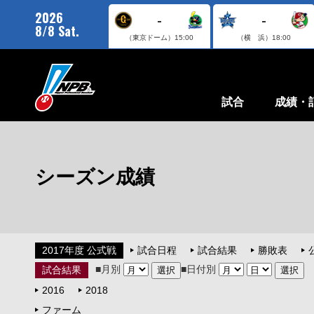
2026
-
-
8/8 Sat.
（東京ドーム）
15:00
（横 浜）
18:00
試合
成績・
シーズン成績
2017年度 公式戦
試合日程
試合結果
勝敗表
■月別
■日付別
試合結果
2016
2018
ファーム