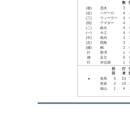
数
(遊)
茂木
3
(右)
ペゲーロ
4
(三)
ウィーラー
3
(指)
アマダー
4
(二)
銀次
4
(一)
今江
4
(中)
島内
3
(左)
岡島
3
(捕)
嶋
2
打
聖澤
1
捕
足立
0
打
伊志嶺
1
投
打
回
者
●
美馬
5
23
菅原
2
10
福山
1
4