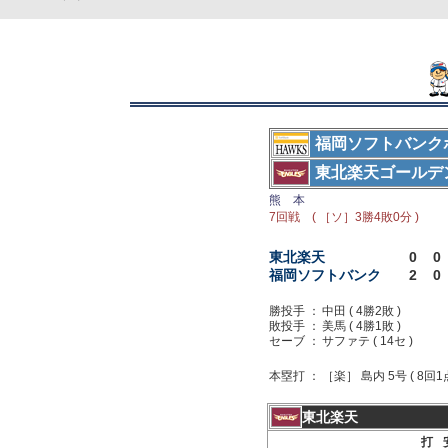
福岡ソフトバンク
東北楽天ゴールデ
熊 本
7回戦 ( ［ソ］3勝4敗0分 )
東北楽天
0
0
福岡ソフトバンク
2
0
勝投手 ：
中田 ( 4勝2敗 )
敗投手 ：
美馬 ( 4勝1敗 )
セーブ ：
サファテ ( 14セ )
本塁打 ：
［楽］ 島内 5号 ( 8回1
東北楽天
打