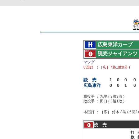
広島東洋カープ
読売ジャイアンツ
マツダ
8回戦 ( ［広］7勝1敗0分 )
読 売
1
0
0
0
広島東洋
0
0
1
0
勝投手 ：
九里 ( 3勝3敗 )
敗投手 ：
田口 ( 3勝1敗 )
本塁打 ：
［広］ 鈴木 8号 ( 6回2
読 売
打
数