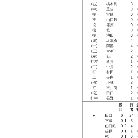
(右)
橋本到
3
(中)
重信
3
投
宮國
0
投
山口鉄
0
投
篠原
0
投
乾
0
投
池田
0
(遊)
坂本勇
4
(一)
阿部
4
(三)
マギー
2
(左)
石川
2
打左
亀井
1
(二)
中井
2
打
村田
1
二
寺内
1
(捕)
小林
3
打
吉川尚
1
(投)
田口
2
打中
長野
1
投
打
回
者
●
田口
6
24
宮國
0
.1
3
山口鉄
0
.2
4
篠原
0
.1
1
乾
0
.1
6