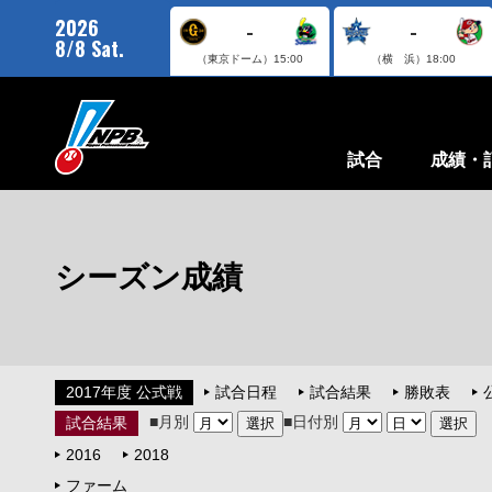
2026
-
-
8/8 Sat.
（東京ドーム）
15:00
（横 浜）
18:00
試合
成績・
シーズン成績
2017年度 公式戦
試合日程
試合結果
勝敗表
■月別
■日付別
試合結果
2016
2018
ファーム