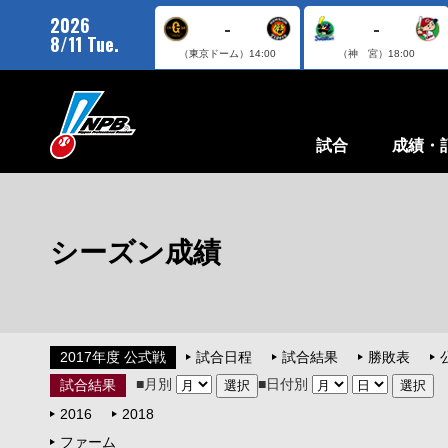
2026
-
-
8/11 Tue.
（東京ドーム）
14:00
（神 宮）
18:00
試合
成績・
シーズン成績
2017年度 公式戦
試合日程
試合結果
勝敗表
■月別
■日付別
試合結果
2016
2018
ファーム