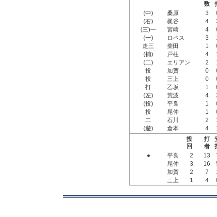
数
(中)
桑原
3
(右)
梶谷
4
(三)一
宮﨑
4
(一)
ロペス
3
走三
柴田
1
(捕)
戸柱
4
(二)
エリアン
2
投
加賀
0
投
三上
0
打
乙坂
1
(左)
荒波
4
(投)
平良
1
投
尾仲
1
二
石川
2
(遊)
倉本
4
投
打
回
者
●
平良
2
13
尾仲
3
16
加賀
2
7
三上
1
4