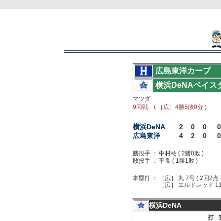
広島東洋カープ
横浜DeNAベイス
マツダ
9回戦 ( ［広］4勝5敗0分 )
横浜DeNA
2
0
0
0
広島東洋
4
2
0
0
勝投手 ：
中村祐 ( 2勝0敗 )
敗投手 ：
平良 ( 1勝1敗 )
本塁打 ：
［広］ 丸 7号 ( 2回2点 
［広］ エルドレッド 11号
横浜DeNA
打