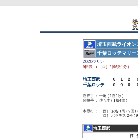
埼玉西武ライオン
千葉ロッテマリー
ZOZOマリン
9回戦 ( ［ロ］2勝6敗1分 )
埼玉西武
0
1
2
千葉ロッテ
0
0
0
勝投手 ：
十亀 ( 1勝2敗 )
敗投手 ：
佐々木 ( 1勝4敗 )
本塁打 ：
［西］ 炭谷 1号 ( 9回1
［ロ］ パラデス 2号 ( 9
埼玉西武
打