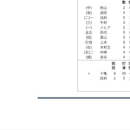
数
(中)
秋山
2
(遊)
源田
4
(二)一
浅村
5
(三)
中村
3
(一)
メヒア
2
走左
田代
0
(指)
栗山
3
打指
上本
0
(右)
木村文
4
(左)二
外崎
4
(捕)
炭谷
4
投
打
回
者
○
十亀
8
30
田村
1
5