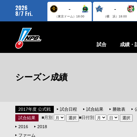
2026
-
-
8/7 Fri.
（東京ドーム）
18:00
（横 浜）
18:00
試合
成績・
シーズン成績
2017年度 公式戦
試合日程
試合結果
勝敗表
■月別
■日付別
試合結果
2016
2018
ファーム