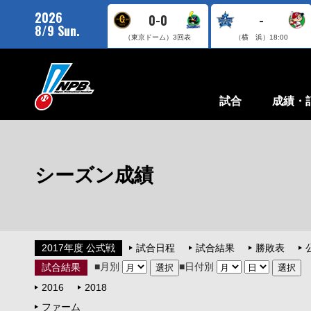
2026
0-0
-
8/9 Sun.
（東京ドーム）
3回表
（横 浜）
18:00
試合
成績・
シーズン成績
2017年度 公式戦
試合日程
試合結果
勝敗表
■月別
■日付別
試合結果
2016
2018
ファーム