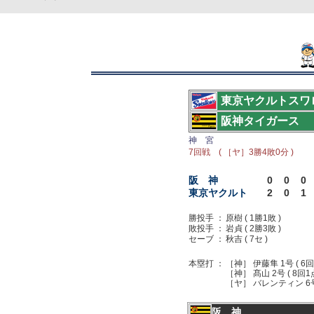
東京ヤクルトスワ
阪神タイガース
神 宮
7回戦 ( ［ヤ］3勝4敗0分 )
阪 神
0
0
0
東京ヤクルト
2
0
1
勝投手 ：
原樹 ( 1勝1敗 )
敗投手 ：
岩貞 ( 2勝3敗 )
セーブ ：
秋吉 ( 7セ )
本塁打 ：
［神］ 伊藤隼 1号 ( 6回
［神］ 髙山 2号 ( 8回1
［ヤ］ バレンティン 6号 
阪 神