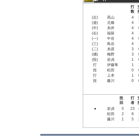
打
数
(左)
髙山
4
(遊)
北條
4
(中)
糸井
4
(右)
福留
4
(一)
中谷
4
(三)
鳥谷
4
(二)
糸原
3
(捕)
梅野
3
(投)
岩貞
1
打
伊藤隼
1
投
松田
0
打
上本
1
投
藤川
0
投
打
回
者
●
岩貞
5
23
松田
2
8
藤川
1
5