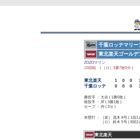
千葉ロッテマリー
東北楽天ゴールデ
ZOZOマリン
10回戦 ( ［ロ］3勝7敗0分 )
東北楽天
1
0
0
千葉ロッテ
0
0
0
勝投手 ：
大谷 ( 1勝0敗 )
敗投手 ：
岸 ( 3勝1敗 )
セーブ ：
内 ( 3セ )
本塁打 ：
［楽］ 茂木 9号 ( 1回1
［ロ］ 鈴木 5号 ( 8回2点
東北楽天