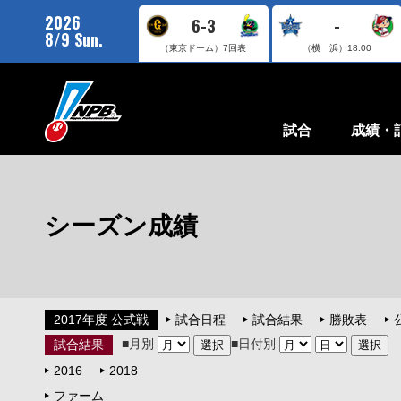
2026
6-3
-
8/9 Sun.
（東京ドーム）
7回表
（横 浜）
18:00
試合
成績・
シーズン成績
2017年度 公式戦
試合日程
試合結果
勝敗表
■月別
■日付別
試合結果
2016
2018
ファーム