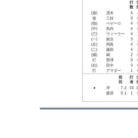
打
数
(遊)
茂木
4
遊
三好
0
(指)
ペゲーロ
4
(中)
島内
4
(三)
ウィーラー
4
(一)
銀次
3
(左)
岡島
4
(二)
藤田
4
(捕)
嶋
2
打
聖澤
0
(右)
田中
3
打
アマダー
1
投
打
回
者
●
岸
7
.2
33
森原
0
.1
1