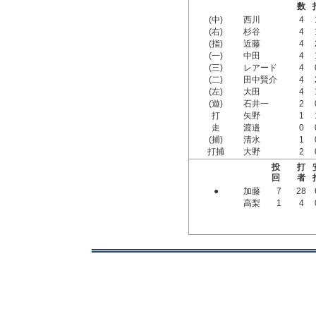
数
(中)
西川
4
(右)
杉谷
4
(指)
近藤
4
(一)
中田
4
(三)
レアード
4
(二)
田中賢介
4
(左)
大田
4
(遊)
石井一
2
打
矢野
1
走
渡邉
0
(捕)
清水
1
打捕
大野
2
投
打
回
者
●
加藤
7
28
高梨
1
4