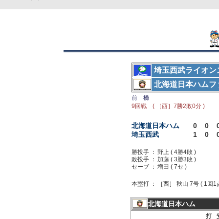
埼玉西武ライオン
北海道日本ハムフ
前 橋
9回戦 ( ［西］7勝2敗0分 )
北海道日本ハム
0
0
埼玉西武
1
0
勝投手 ：
野上 ( 4勝4敗 )
敗投手 ：
加藤 ( 3勝3敗 )
セーブ ：
増田 ( 7セ )
本塁打 ：
［西］ 秋山 7号 ( 1回1
北海道日本ハム
打