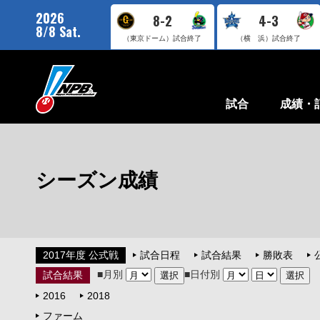
2026
8-2
4-3
8/8 Sat.
（東京ドーム）
試合終了
（横 浜）
試合終了
試合
成績・
シーズン成績
2017年度 公式戦
試合日程
試合結果
勝敗表
■月別
■日付別
試合結果
2016
2018
ファーム