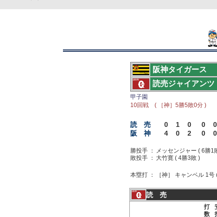
阪神タイガース
読売ジャイアンツ
甲子園
10回戦 ( ［神］5勝5敗0分 )
読 売
0
1
0
0
0
阪 神
4
0
2
0
0
勝投手 ：
メッセンジャー ( 6勝1敗
敗投手 ：
大竹寛 ( 4勝3敗 )
本塁打 ：
［神］ キャンベル 1号 (
読 売
打
数