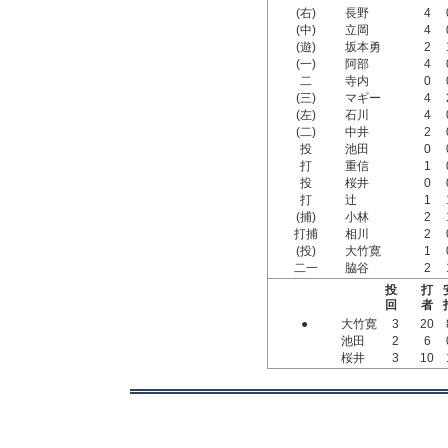
(右)
長野
4
(中)
立岡
4
(遊)
坂本勇
2
(一)
阿部
4
二
寺内
0
(三)
マギー
4
(左)
石川
4
(二)
中井
2
投
池田
0
打
重信
1
投
桜井
0
打
辻
1
(捕)
小林
2
打捕
相川
2
(投)
大竹寛
1
二一
脇谷
2
投
打
回
者
●
大竹寛
3
20
池田
2
6
桜井
3
10