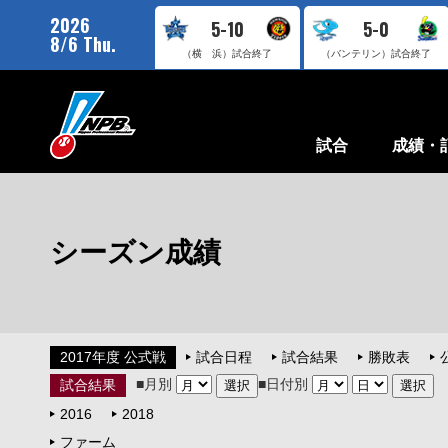
2026
5-10
5-0
8/6 Thu.
（横 浜）
試合終了
（バンテリン）
試合終了
試合
成績・
シーズン成績
2017年度 公式戦
試合日程
試合結果
勝敗表
■月別
■日付別
試合結果
2016
2018
ファーム