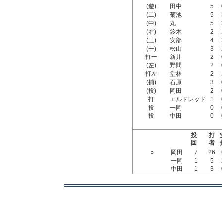
(遊)
田中
5
(二)
菊池
5
(中)
丸
5
(右)
鈴木
2
(三)
安部
4
(一)
松山
3
打一
新井
2
(左)
野間
2
打左
堂林
2
(捕)
石原
3
(投)
岡田
2
打
エルドレッド
1
投
一岡
0
投
中田
0
投
打
回
者
○
岡田
7
26
一岡
1
5
中田
1
3