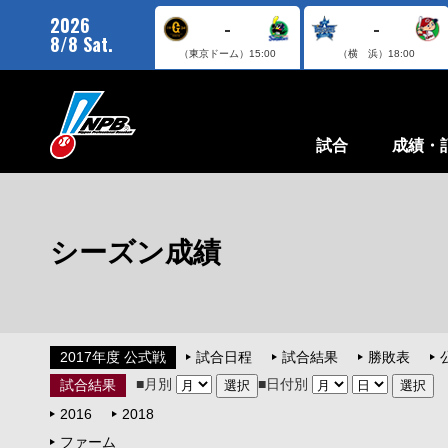
2026
-
-
8/8 Sat.
（東京ドーム）
15:00
（横 浜）
18:00
試合
成績・
シーズン成績
2017年度 公式戦
試合日程
試合結果
勝敗表
■月別
■日付別
試合結果
2016
2018
ファーム