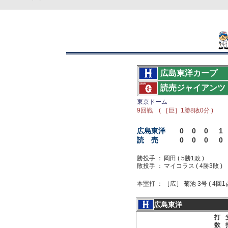
広島東洋カープ
読売ジャイアンツ
東京ドーム
9回戦 ( ［巨］1勝8敗0分 )
広島東洋
0
0
0
1
読 売
0
0
0
0
勝投手 ：
岡田 ( 5勝1敗 )
敗投手 ：
マイコラス ( 4勝3敗 )
本塁打 ：
［広］ 菊池 3号 ( 4回
広島東洋
打
数