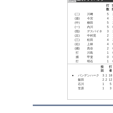
打
数
(二)
川﨑
5
(遊)
今宮
4
(中)
柳田
5
(一)
内川
5
(指)
デスパイネ
3
(左)
中村晃
2
(三)
松田
4
(右)
上林
4
(捕)
髙谷
2
打
川島
1
捕
甲斐
0
打
明石
1
投
打
回
者
●
バンデンハーク
3
.1
18
飯田
2
.2
12
石川
1
5
笠原
1
3