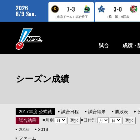
2026
7-3
3-0
8/9 Sun.
（東京ドーム）
試合終了
（横 浜）
9回表
試合
成績・
シーズン成績
2017年度 公式戦
試合日程
試合結果
勝敗表
■月別
■日付別
試合結果
2016
2018
ファーム