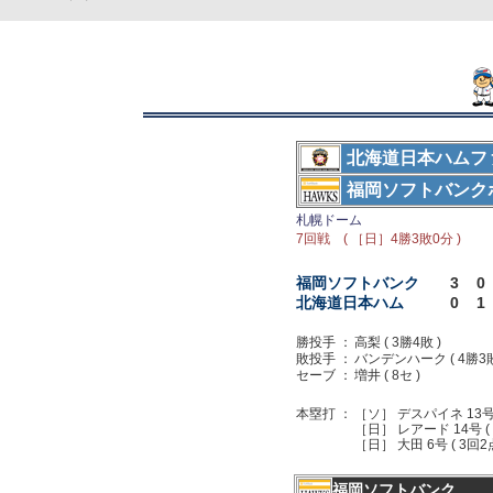
北海道日本ハムフ
福岡ソフトバンク
札幌ドーム
7回戦 ( ［日］4勝3敗0分 )
福岡ソフトバンク
3
0
北海道日本ハム
0
1
勝投手 ：
高梨 ( 3勝4敗 )
敗投手 ：
バンデンハーク ( 4勝3敗
セーブ ：
増井 ( 8セ )
本塁打 ：
［ソ］ デスパイネ 13号 (
［日］ レアード 14号 (
［日］ 大田 6号 ( 3回
福岡ソフトバンク