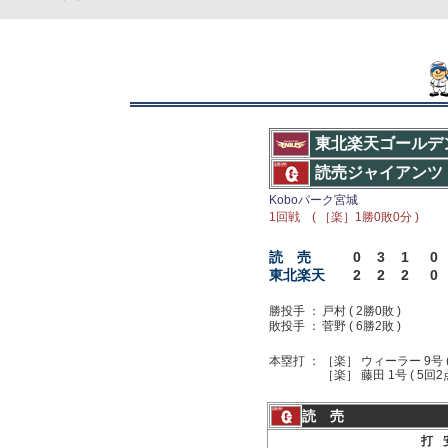
東北楽天ゴールデ
読売ジャイアンツ
Koboパーク宮城
1回戦 ( ［楽］1勝0敗0分 )
読 売
0
3
1
0
東北楽天
2
2
2
0
勝投手 ：
戸村 ( 2勝0敗 )
敗投手 ：
菅野 ( 6勝2敗 )
本塁打 ：
［楽］ ウィーラー 9号 ( 1
［楽］ 藤田 1号 ( 5回2
読 売
打