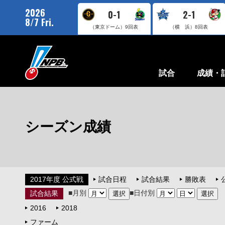
2026
0-1
2-1
8/7 Fri.
（東京ドーム）
9回表
（横 浜）
8回表
試合
成績・
シーズン成績
2017年度 公式戦
試合日程
試合結果
勝敗表
■月別
■日付別
試合結果
2016
2018
ファーム