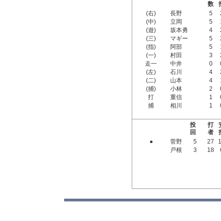
数
(右)
長野
5
(中)
立岡
5
(遊)
坂本勇
4
(三)
マギー
5
(指)
阿部
5
(一)
村田
3
走一
中井
0
(左)
石川
4
(二)
山本
4
(捕)
小林
2
打
重信
1
捕
相川
1
投
打
回
者
●
菅野
5
27
戸根
3
18