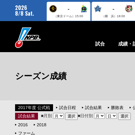
2026
-
-
8/8 Sat.
（東京ドーム）
15:00
（横 浜）
18:00
試合
成績・
シーズン成績
2017年度 公式戦
試合日程
試合結果
勝敗表
■月別
■日付別
試合結果
2016
2018
ファーム