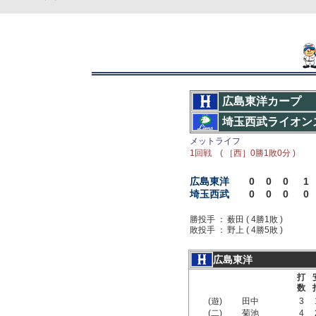
広島東洋カープ
埼玉西武ライオン
メットライフ
1回戦 ( ［西］0勝1敗0分 )
広島東洋
0
0
0
1
埼玉西武
0
0
0
0
勝投手 ：
薮田 ( 4勝1敗 )
敗投手 ：
野上 ( 4勝5敗 )
広島東洋
打
数
(遊)
田中
3
(二)
菊池
4