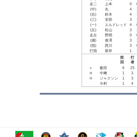
走二
上本
0
(中)
丸
4
(右)
鈴木
4
(三)
安部
3
(一)
エルドレッド
4
(左)
松山
3
走左
野間
0
(捕)
會澤
3
(指)
西川
3
打指
新井
1
投
打
回
者
○
薮田
6
25
Ｈ
中﨑
1
3
Ｈ
ジャクソン
1
3
今村
1
4