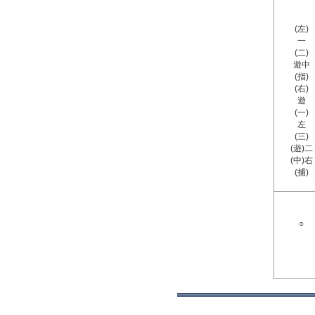
(左)
一
(二)
遊中
(指)
(右)
遊
(一)
左
(三)
(遊)二
(中)右
(捕)
○