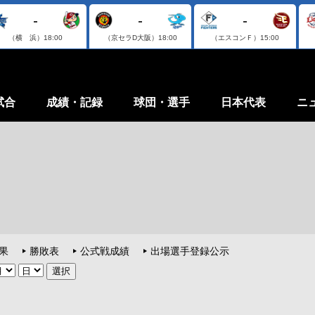
-
-
-
（横 浜）
18:00
（京セラD大阪）
18:00
（エスコンＦ）
15:00
試合
成績・記録
球団・選手
日本代表
ニ
果
勝敗表
公式戦成績
出場選手登録公示