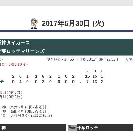
2017年5月30日 (火)
阪神タイガース
千葉ロッテマリーンズ
リン
試合時間 - 3：55 ( 開始18:17 終了22:12 ) 入場者 
［ロ］0勝1敗0分 )
Ｒ
Ｈ
Ｅ
2
0
1
1
6
2
1
0
2
-
15
15
1
テ
0
4
0
0
3
0
0
0
0
-
7
13
2
秋山 ( 4勝3敗 )
石川 ( 0勝5敗 )
［神］ 糸井 7号 ( 1回2点 石川 )
［神］ 髙山 4号 ( 3回1点 石川 )
［ロ］ 大嶺翔 3号 ( 2回2点 秋山 )
 神
千葉ロッテ