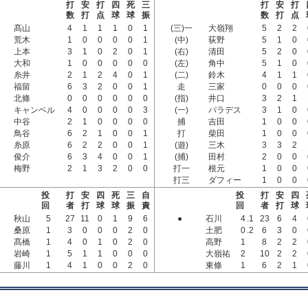
打
安
打
四
死
三
打
安
打
数
打
点
球
球
振
数
打
点
髙山
4
1
1
1
0
1
(三)一
大嶺翔
5
2
2
荒木
1
0
0
0
0
1
(中)
荻野
5
1
0
上本
3
1
0
2
0
1
(右)
清田
5
2
0
大和
1
0
0
0
0
0
(左)
角中
5
1
0
糸井
2
1
2
4
0
1
(二)
鈴木
4
1
1
福留
6
3
2
0
0
1
走
三家
0
0
0
北條
0
0
0
0
0
0
(指)
井口
3
2
1
キャンベル
4
0
0
0
0
3
(一)
パラデス
3
1
0
中谷
2
1
0
0
0
0
捕
吉田
1
0
0
鳥谷
6
2
1
0
0
1
打
柴田
1
0
0
糸原
6
2
2
0
0
1
(遊)
三木
3
3
2
俊介
6
3
4
0
0
1
(捕)
田村
2
0
0
梅野
2
1
3
2
0
0
打一
根元
1
0
0
打三
ダフィー
1
0
0
投
打
安
四
死
三
自
投
打
安
四
回
者
打
球
球
振
責
回
者
打
球
秋山
5
27
11
0
1
9
6
●
石川
4
.1
23
6
4
桑原
1
3
0
0
0
2
0
土肥
0
.2
6
3
0
髙橋
1
4
0
1
0
2
0
高野
1
8
2
2
岩崎
1
5
1
1
0
0
0
大嶺祐
2
10
2
2
藤川
1
4
1
0
0
2
0
東條
1
6
2
1