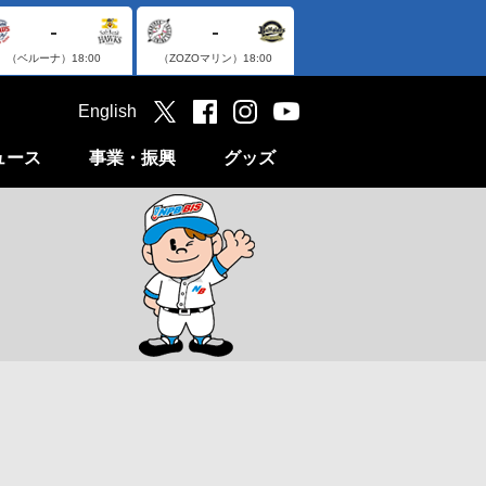
-
-
（ベルーナ）
18:00
（ZOZOマリン）
18:00
English
ュース
事業・振興
グッズ