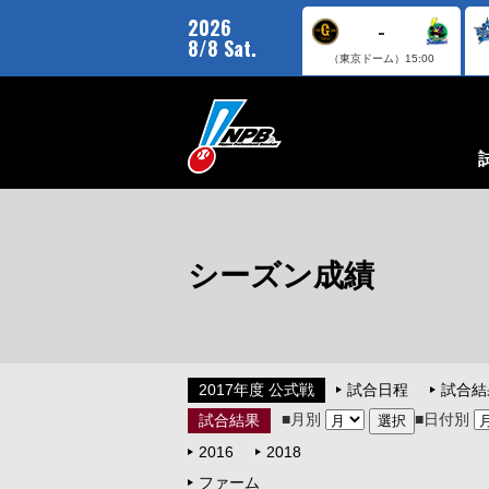
2026
-
8/8 Sat.
（東京ドーム）
15:00
シーズン成績
2017年度 公式戦
試合日程
試合結
■月別
■日付別
試合結果
2016
2018
ファーム