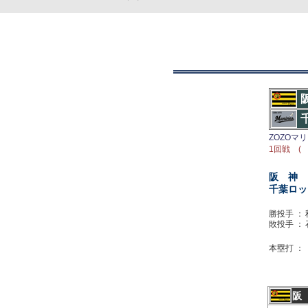
ZOZOマ
1回戦 ( 
阪 神
千葉ロッ
勝投手 ：
敗投手 ：
本塁打 ：
阪