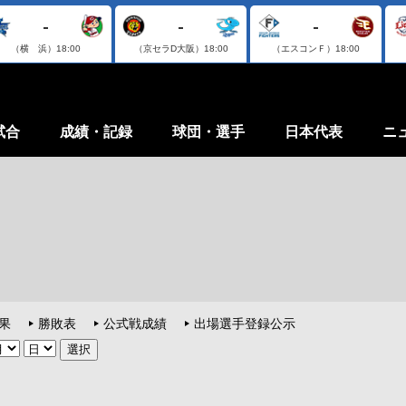
-
-
-
（横 浜）
18:00
（京セラD大阪）
18:00
（エスコンＦ）
18:00
試合
成績・記録
球団・選手
日本代表
ニ
果
勝敗表
公式戦成績
出場選手登録公示