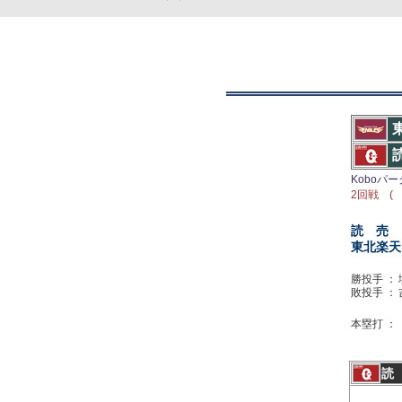
Koboパ
2回戦 ( 
読 売
東北楽天
勝投手 ：
敗投手 ：
本塁打 ：
読