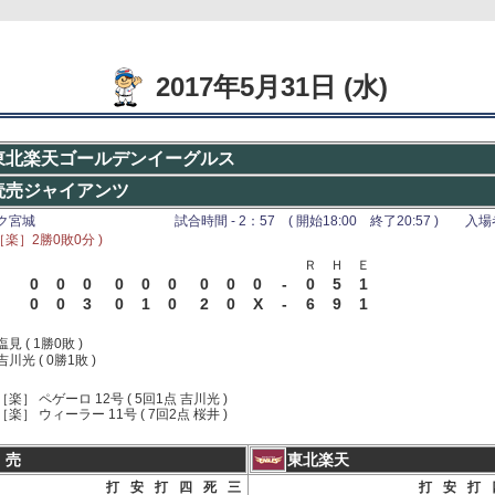
2017年5月31日 (水)
東北楽天ゴールデンイーグルス
読売ジャイアンツ
ーク宮城
試合時間 - 2：57 ( 開始18:00 終了20:57 ) 入場者 
［楽］2勝0敗0分 )
Ｒ
Ｈ
Ｅ
0
0
0
0
0
0
0
0
0
-
0
5
1
0
0
3
0
1
0
2
0
X
-
6
9
1
塩見 ( 1勝0敗 )
吉川光 ( 0勝1敗 )
［楽］ ペゲーロ 12号 ( 5回1点 吉川光 )
［楽］ ウィーラー 11号 ( 7回2点 桜井 )
 売
東北楽天
打
安
打
四
死
三
打
安
打