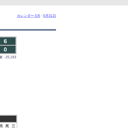
カレンダー 5月
-
5月31日
6
0
- 25,193
四
死
三