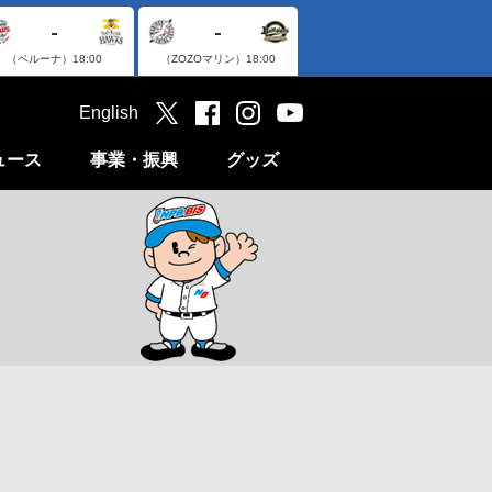
-
-
（ベルーナ）
18:00
（ZOZOマリン）
18:00
English
ュース
事業・振興
グッズ