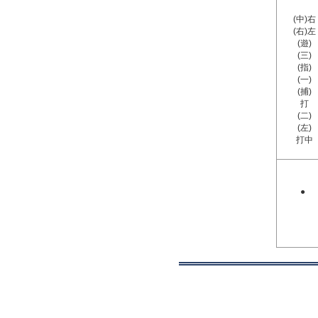
(中)右
(右)左
(遊)
(三)
(指)
(一)
(捕)
打
(二)
(左)
打中
●