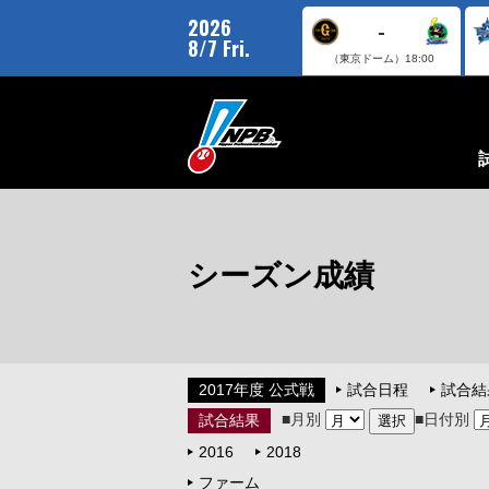
2026
-
8/7 Fri.
（東京ドーム）
18:00
シーズン成績
2017年度 公式戦
試合日程
試合結
■月別
■日付別
試合結果
2016
2018
ファーム