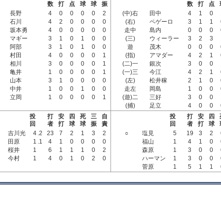
数
打
点
球
球
振
数
打
点
長野
4
0
0
0
0
2
(中)右
田中
4
1
0
石川
4
2
0
0
0
0
(右)
ペゲーロ
3
1
1
坂本勇
4
0
0
0
0
0
走中
島内
0
0
0
マギー
3
1
0
1
0
0
(三)
ウィーラー
3
2
3
阿部
3
1
0
1
0
0
遊
茂木
0
0
0
村田
4
0
0
0
0
1
(指)
アマダー
4
2
1
相川
3
0
0
0
0
1
(二)一
銀次
3
0
0
亀井
1
0
0
0
0
1
(一)三
今江
4
2
1
山本
3
1
0
0
0
0
(左)
松井稼
2
1
0
中井
1
0
0
1
0
0
走左
岡島
1
0
0
立岡
1
0
0
0
0
1
(遊)二
三好
3
0
0
(捕)
足立
4
0
0
投
打
安
四
死
三
自
投
打
安
四
回
者
打
球
球
振
責
回
者
打
球
吉川光
4
.2
23
7
2
1
3
2
○
塩見
5
19
3
2
田原
1
.1
4
1
0
0
0
0
福山
1
4
1
0
桜井
1
6
1
1
1
0
2
森原
1
3
0
0
今村
1
4
0
1
0
2
0
ハーマン
1
3
0
0
菅原
1
5
1
1