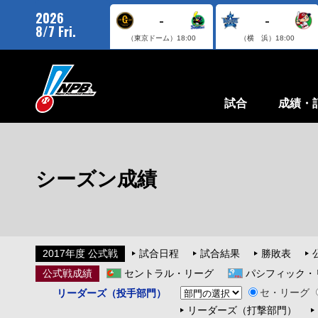
2026
-
-
8/7 Fri.
（東京ドーム）
18:00
（横 浜）
18:00
試合
成績・
シーズン成績
2017年度 公式戦
試合日程
試合結果
勝敗表
公式戦成績
セントラル・リーグ
パシフィック・
セ・リーグ
リーダーズ（投手部門）
リーダーズ（打撃部門）