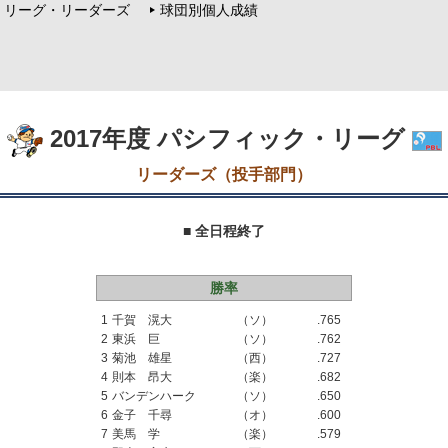
リーグ・リーダーズ
球団別個人成績
2017年度 パシフィック・リーグ
リーダーズ（投手部門）
■ 全日程終了
勝率
1
千賀 滉大
（ソ）
.765
2
東浜 巨
（ソ）
.762
3
菊池 雄星
（西）
.727
4
則本 昂大
（楽）
.682
5
バンデンハーク
（ソ）
.650
6
金子 千尋
（オ）
.600
7
美馬 学
（楽）
.579