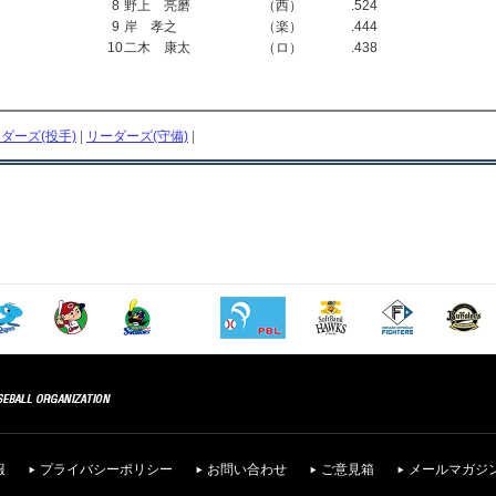
8
野上 亮磨
（西）
.524
9
岸 孝之
（楽）
.444
10
二木 康太
（ロ）
.438
ダーズ(投手)
|
リーダーズ(守備)
|
報
プライバシーポリシー
お問い合わせ
ご意見箱
メールマガジ