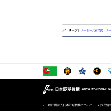
パ・リーグ
||
リーダーズ(打撃)
|
リー
一般社団法人日本野球機構について
採用情