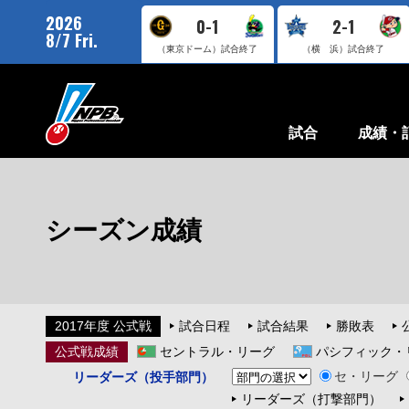
2026
0-1
2-1
8/7 Fri.
（東京ドーム）
試合終了
（横 浜）
試合終了
試合
成績・
シーズン成績
2017年度 公式戦
試合日程
試合結果
勝敗表
公式戦成績
セントラル・リーグ
パシフィック・
セ・リーグ
リーダーズ（投手部門）
リーダーズ（打撃部門）