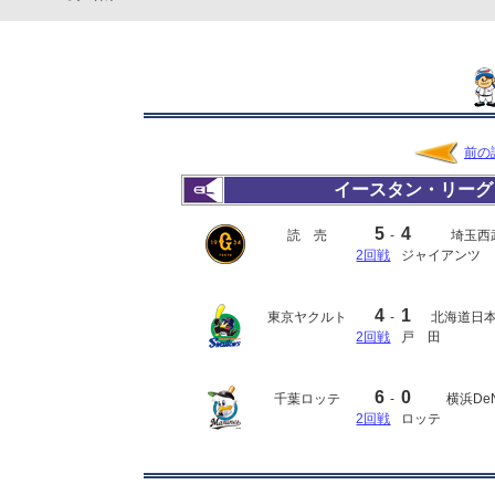
前の
イースタン・リーグ
5
4
読 売
-
埼玉西
2回戦
ジャイアンツ
4
1
東京ヤクルト
-
北海道日
2回戦
戸 田
6
0
千葉ロッテ
-
横浜De
2回戦
ロッテ