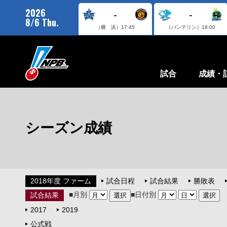
2026
-
-
8/6 Thu.
（横 浜）
17:45
（バンテリン）
18:00
試合
成績・
シーズン成績
2018年度 ファーム
試合日程
試合結果
勝敗表
■月別
■日付別
試合結果
2017
2019
公式戦