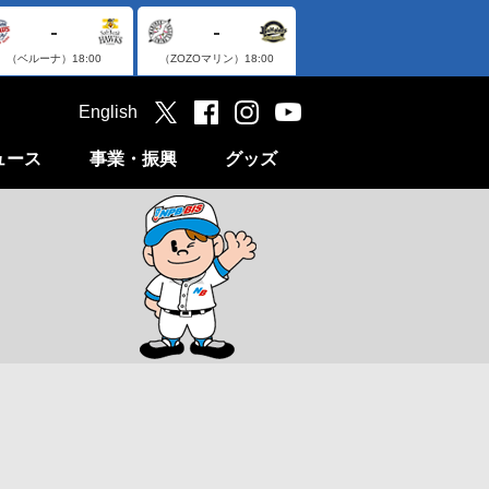
-
-
（ベルーナ）
18:00
（ZOZOマリン）
18:00
English
ュース
事業・振興
グッズ