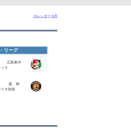
カレンダー 5月
・リーグ
広島東洋
ティＳ
阪 神
マスタ筑後