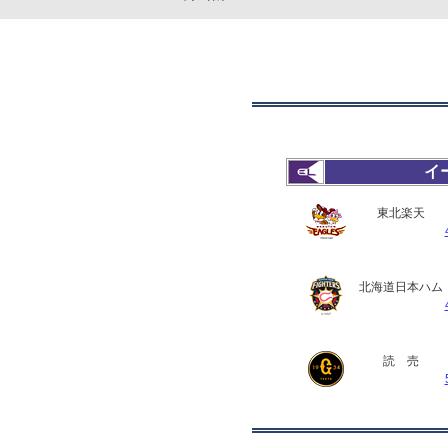
イ
東北楽天
北海道日本ハム
読 売