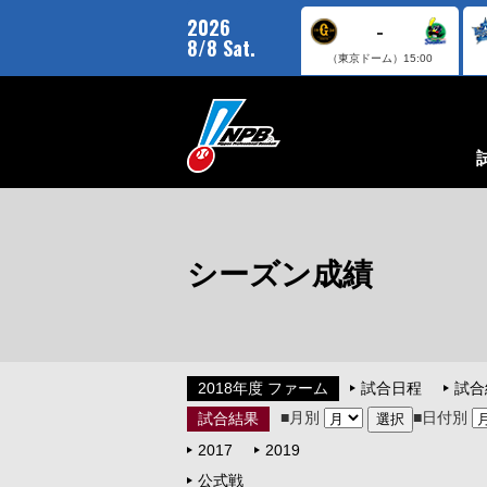
2026
-
8/8 Sat.
（東京ドーム）
15:00
シーズン成績
2018年度 ファーム
試合日程
試合
■月別
■日付別
試合結果
2017
2019
公式戦