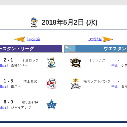
2018年5月2日 (水)
前の試合
次の試合
ースタン・リーグ
ウエスタン
2
1
-
千葉ロッテ
オリックス
-
4回戦
森林どり泉
中止
シ
1
5
-
埼玉西武
福岡ソフトバンク
-
4回戦
鎌スタ
中止
タ
6
9
-
横浜DeNA
5回戦
ジャイアンツ