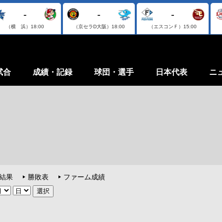
-
-
-
（横 浜）
18:00
（京セラD大阪）
18:00
（エスコンＦ）
15:00
試合
成績・記録
球団・選手
日本代表
ニ
結果
勝敗表
ファーム成績