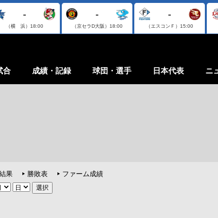
-
-
-
（横 浜）
18:00
（京セラD大阪）
18:00
（エスコンＦ）
15:00
試合
成績・記録
球団・選手
日本代表
ニ
結果
勝敗表
ファーム成績