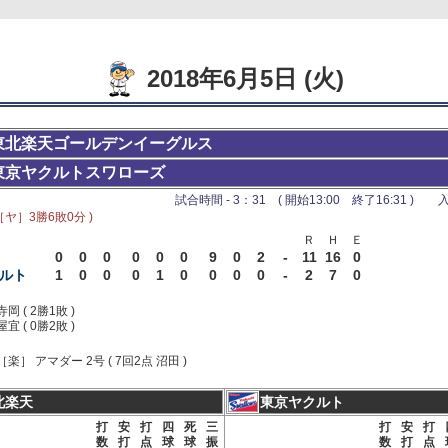
2018年6月5日 (火)
東北楽天ゴールデンイーグルス
東京ヤクルトスワローズ
試合時間 - 3：31 ( 開始13:00 終了16:31 ) 入
［ヤ］3勝6敗0分 )
Ｒ
Ｈ
Ｅ
0
0
0
0
0
0
9
0
2
-
11
16
0
ルト
1
0
0
0
1
0
0
0
0
-
2
7
0
寺岡 ( 2勝1敗 )
屋宜 ( 0勝2敗 )
［楽］ アマダー 2号 ( 7回2点 沼田 )
北楽天
東京ヤクルト
打
安
打
四
死
三
打
安
打
数
打
点
球
球
振
数
打
点