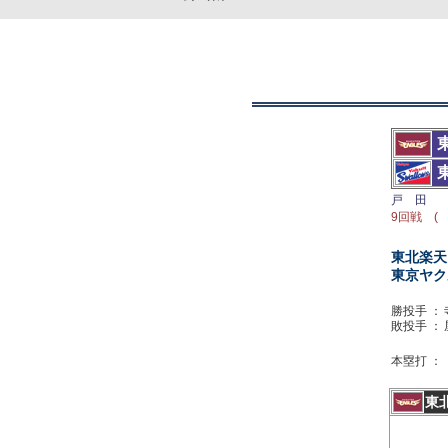
戸 田
9回戦 ( 
東北楽天
東京ヤク
勝投手 ：
敗投手 ：
本塁打 ：
東