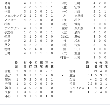
島内
4
1
1
1
0
1
(中)
山崎
4
2
0
西巻
4
0
0
1
0
1
(遊)
宮本
4
1
0
枡田
3
1
0
0
0
1
(一)
川端
2
1
1
フェルナンド
2
1
2
0
0
1
左
比屋根
0
0
0
アマダー
4
2
2
0
0
0
(指)
村上
4
1
1
松本
1
1
0
0
0
0
(右)
武内
2
0
0
ディクソン
4
1
0
0
0
1
左右
鵜久森
1
0
0
伊志嶺
1
0
0
0
0
1
(三)
廣岡
4
1
0
聖澤
3
1
0
0
0
0
(左)二
三輪
3
0
0
岩見
2
2
1
0
0
0
打
松本
1
0
0
足立
4
2
0
1
0
0
(捕)
古賀
3
1
0
村林
5
3
4
0
0
0
捕
山川
1
0
0
山﨑
4
1
1
1
0
0
(二)
渡邉
2
0
0
打右一
大村
1
0
0
投
打
安
四
死
三
自
投
打
安
四
回
者
打
球
球
振
責
回
者
打
球
菅原
2
9
3
1
0
2
1
古野
6
21
4
0
西宮
2
9
1
1
1
2
0
●
屋宜
0
.1
5
3
1
濱矢
1
5
2
0
0
2
1
久古
+
2
2
0
寺岡
1
3
0
0
0
2
0
沼田
0
.2
6
3
1
福山
1
3
0
0
0
0
0
ジュリアス
1
4
0
2
久保
1
3
0
0
0
0
0
大下
1
7
4
0
小野
1
3
1
0
0
1
0