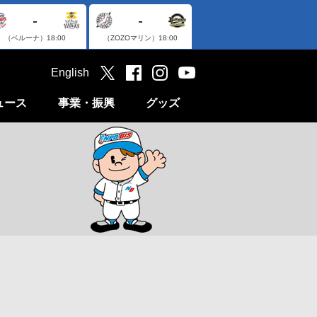
-
-
（ベルーナ）
18:00
（ZOZOマリン）
18:00
English
ュース
事業・振興
グッズ