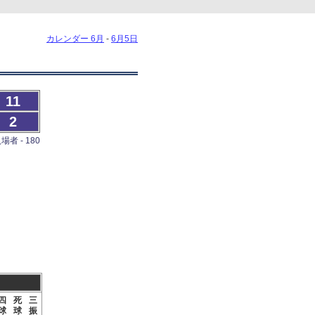
カレンダー 6月
-
6月5日
11
2
場者 - 180
四
死
三
球
球
振