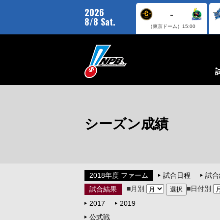
2026
-
8/8 Sat.
（東京ドーム）
15:00
シーズン成績
2018年度 ファーム
試合日程
試合
■月別
■日付別
試合結果
2017
2019
公式戦