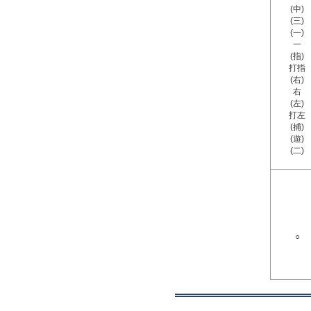
(中)
(三)
(一)
一
(指)
打指
(右)
右
(左)
打左
(捕)
(遊)
(二)
○