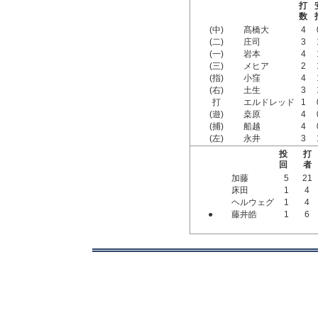
打
数
(中)
髙橋大
4
(二)
庄司
3
(一)
岩本
4
(三)
メヒア
2
(指)
小窪
4
(右)
土生
3
打
エルドレッド
1
(遊)
桒原
4
(捕)
船越
4
(左)
永井
3
投
打
回
者
加藤
5
21
床田
1
4
ヘルウェグ
1
4
●
藤井皓
1
6