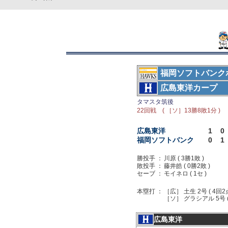
福岡ソフトバンク
広島東洋カープ
タマスタ筑後
22回戦 ( ［ソ］13勝8敗1分 )
広島東洋
1
0
福岡ソフトバンク
0
1
勝投手 ：
川原 ( 3勝1敗 )
敗投手 ：
藤井皓 ( 0勝2敗 )
セーブ ：
モイネロ ( 1セ )
本塁打 ：
［広］ 土生 2号 ( 4回2
［ソ］ グラシアル 5号 (
広島東洋