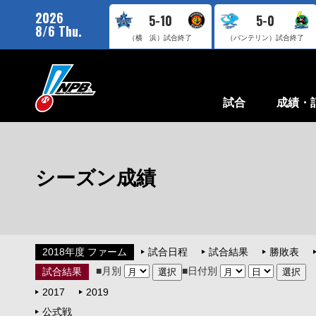
2026
5-10
5-0
8/6 Thu.
（横 浜）
試合終了
（バンテリン）
試合終了
試合
成績・
シーズン成績
2018年度 ファーム
試合日程
試合結果
勝敗表
■月別
■日付別
試合結果
2017
2019
公式戦