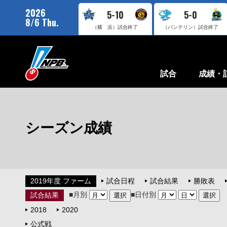
2026
5-10
5-0
8/6 Thu.
（横 浜）
試合終了
（バンテリン）
試合終了
試合
成績・
シーズン成績
2019年度 ファーム
試合日程
試合結果
勝敗表
■月別
■日付別
試合結果
2018
2020
公式戦