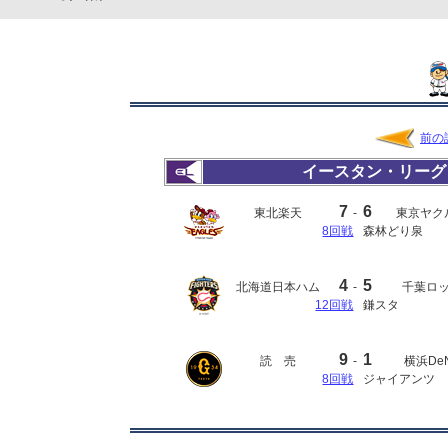
前の
イースタン・リーグ
7
6
東北楽天
-
東京ヤク
8回戦
森林どり泉
4
5
北海道日本ハム
-
千葉ロ
12回戦
鎌スタ
9
1
読 売
-
横浜De
8回戦
ジャイアンツ