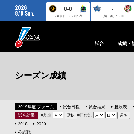
2026
0-0
-
8/9 Sun.
（東京ドーム）
3回表
（横 浜）
18:00
試合
成績・
シーズン成績
2019年度 ファーム
試合日程
試合結果
勝敗表
■月別
■日付別
試合結果
2018
2020
公式戦