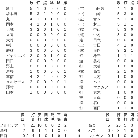
数
打
点
球
球
振
数
打
点
亀井
5
1
0
0
0
0
(二)
山田哲
4
1
0
坂本勇
5
3
1
0
0
0
(中)
山崎
5
3
0
丸
4
1
0
1
0
1
(左)
青木
5
1
0
岡本
4
2
0
1
0
0
(一)
村上
5
1
1
大城
3
2
0
1
0
1
(右)
中山
5
3
0
立岡
0
0
0
0
0
0
(捕)
中村
3
0
0
大竹
0
0
0
0
0
0
走
田代
0
0
0
中川
0
0
0
0
0
0
(三)
吉田
4
1
0
若林
3
0
0
0
0
0
(遊)
廣岡
3
2
1
ビヤヌエバ
2
0
0
1
0
0
打
雄平
1
1
1
田口
0
0
0
0
0
0
遊
奥村
0
0
0
野上
0
0
0
0
0
0
打
大引
1
0
0
炭谷
1
0
0
0
0
1
(投)
高梨
2
1
0
重信
4
2
1
0
0
2
打
大村
1
0
0
メルセデス
2
0
0
0
0
1
投
ハフ
0
0
0
澤村
0
0
0
0
0
0
投
マクガフ
0
0
0
山本
1
0
0
0
0
0
打
荒木
1
0
0
投
近藤
0
0
0
投
石山
0
0
0
打
西田
1
1
0
投
打
安
四
死
三
自
投
打
安
四
回
者
打
球
球
振
責
回
者
打
球
メルセデス
4
21
10
0
0
2
2
高梨
6
25
5
3
澤村
2
9
1
1
1
3
0
Ｈ
ハフ
0
.2
3
1
0
田口
0
.2
4
1
0
1
0
1
Ｈ
マクガフ
0
.1
1
0
0