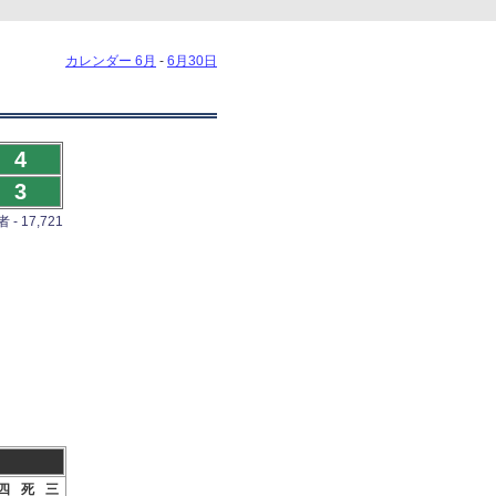
カレンダー 6月
-
6月30日
4
3
- 17,721
四
死
三