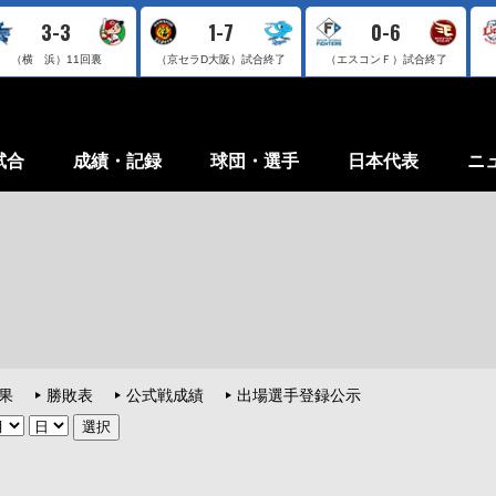
3-3
1-7
0-6
（横 浜）
11回裏
（京セラD大阪）
試合終了
（エスコンＦ）
試合終了
試合
成績・記録
球団・選手
日本代表
ニ
果
勝敗表
公式戦成績
出場選手登録公示