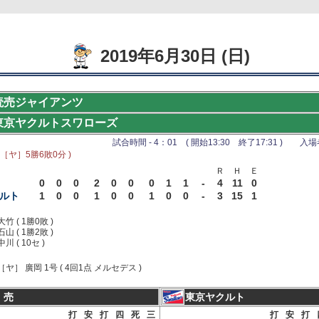
2019年6月30日 (日)
読売ジャイアンツ
東京ヤクルトスワローズ
試合時間 - 4：01 ( 開始13:30 終了17:31 ) 入場者 
 ［ヤ］5勝6敗0分 )
Ｒ
Ｈ
Ｅ
0
0
0
2
0
0
0
1
1
-
4
11
0
ルト
1
0
0
1
0
0
1
0
0
-
3
15
1
大竹 ( 1勝0敗 )
石山 ( 1勝2敗 )
中川 ( 10セ )
［ヤ］ 廣岡 1号 ( 4回1点 メルセデス )
 売
東京ヤクルト
打
安
打
四
死
三
打
安
打