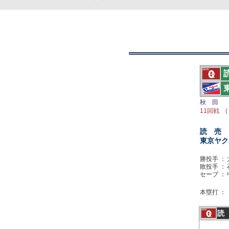
秋 田
11回戦 (
読 売
東京ヤク
勝投手 ：
敗投手 ：
セーブ ：
本塁打 ：
読