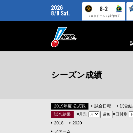
2026
8-2
8/8 Sat.
（東京ドーム）
試合終了
シーズン成績
2019年度 公式戦
試合日程
試合結
■月別
■日付別
試合結果
2018
2020
ファーム