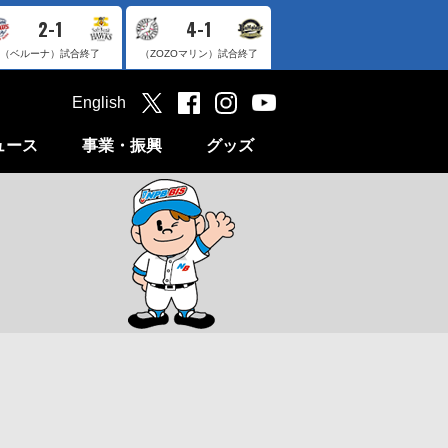
2-1
4-1
（ベルーナ）
試合終了
（ZOZOマリン）
試合終了
English
ュース
事業・振興
グッズ