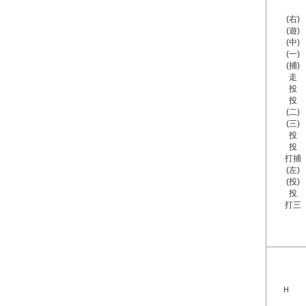
(右)
(遊)
(中)
(一)
(捕)
走
投
投
(二)
(三)
投
投
打捕
(左)
(投)
投
打三
Ｈ