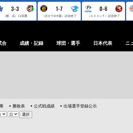
3-3
1-7
0-6
（横 浜）
11回裏
（京セラD大阪）
試合終了
（エスコンＦ）
試合終了
試合
成績・記録
球団・選手
日本代表
ニ
果
勝敗表
公式戦成績
出場選手登録公示