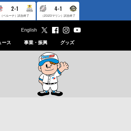
2-1
4-1
（ベルーナ）
試合終了
（ZOZOマリン）
試合終了
English
ュース
事業・振興
グッズ