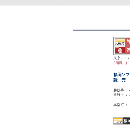
東京ドー
3回戦 ( 
福岡ソフ
読 売
勝投手 ：
敗投手 ：
本塁打 ：
福