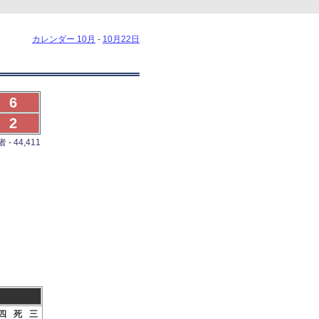
カレンダー 10月
-
10月22日
6
2
- 44,411
四
死
三