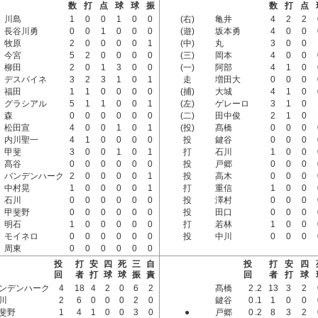
数
打
点
球
球
振
数
打
点
川島
1
0
0
1
0
0
(右)
亀井
4
2
2
長谷川勇
0
0
1
0
0
0
(遊)
坂本勇
4
0
0
牧原
2
0
0
0
0
1
(中)
丸
3
0
0
今宮
5
2
0
0
0
0
(三)
岡本
4
0
0
柳田
2
0
1
3
0
0
(一)
阿部
4
1
0
デスパイネ
3
2
3
1
0
1
走
増田大
0
0
0
福田
1
1
0
0
0
0
(捕)
大城
4
1
0
グラシアル
5
1
1
0
0
1
(左)
ゲレーロ
3
1
0
森
0
0
0
0
0
0
(二)
田中俊
2
1
0
松田宣
4
0
0
1
0
1
(投)
髙橋
0
0
0
内川聖一
4
1
0
0
0
0
投
鍵谷
0
0
0
甲斐
3
0
0
1
0
1
打
石川
1
0
0
髙谷
0
0
0
0
0
0
投
戸郷
0
0
0
バンデンハーク
2
0
0
0
0
1
投
高木
0
0
0
中村晃
1
0
0
0
0
1
打
重信
1
0
0
石川
0
0
0
0
0
0
投
澤村
0
0
0
甲斐野
0
0
0
0
0
0
投
田口
0
0
0
明石
1
0
0
0
0
0
打
若林
1
0
0
モイネロ
0
0
0
0
0
0
投
中川
0
0
0
周東
0
0
0
0
0
0
投
打
安
四
死
三
自
投
打
安
四
回
者
打
球
球
振
責
回
者
打
球
ンデンハーク
4
18
4
2
0
6
2
髙橋
2
.2
13
3
2
川
2
6
0
0
0
2
0
鍵谷
0
.1
1
0
0
斐野
1
4
1
0
0
3
0
●
戸郷
0
.2
8
3
2