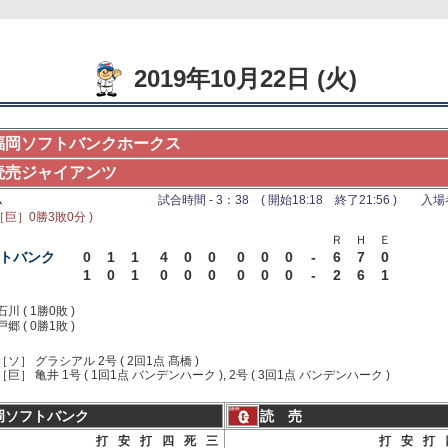
2019年10月22日 (火)
福岡ソフトバンクホークス
読売ジャイアンツ
ム
試合時間 - 3：38 ( 開始18:18 終了21:56 ) 入場者 
［巨］0勝3敗0分 )
Ｒ
Ｈ
Ｅ
トバンク
0
1
1
4
0
0
0
0
0
-
6
7
0
1
0
1
0
0
0
0
0
0
-
2
6
1
石川 ( 1勝0敗 )
戸郷 ( 0勝1敗 )
［ソ］ グラシアル 2号 ( 2回1点 髙橋 )
［巨］ 亀井 1号 ( 1回1点 バンデンハーク ), 2号 ( 3回1点 バンデンハーク )
岡ソフトバンク
読 売
打
安
打
四
死
三
打
安
打