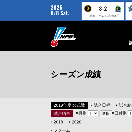
2026
8-2
8/8 Sat.
（東京ドーム）
試合終了
シーズン成績
2019年度 公式戦
試合日程
試合結
■月別
■日付別
試合結果
2018
2020
ファーム