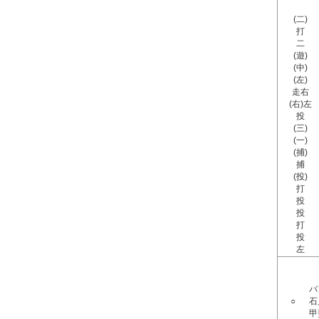
(二)
打
二
(遊)
(中)
(左)
走右
(右)左
投
(三)
(一)
(捕)
捕
(投)
打
投
投
打
投
左
バ
○
石
甲