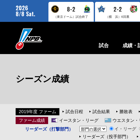
2026
8-2
2-2
8/8 Sat.
（東京ドーム）
試合終了
（横 浜）
6回裏
試合
成績・
シーズン成績
2019年度 ファーム
試合日程
試合結果
勝敗表
ファーム成績
イースタン・リーグ
ウエスタン・
イ・リーグ
リーダーズ（打撃部門）
リーダーズ（投手部門）