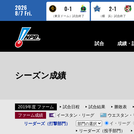
2026
0-1
2-1
8/7 Fri.
（東京ドーム）
試合終了
（横 浜）
試合終了
試合
成績・
シーズン成績
2019年度 ファーム
試合日程
試合結果
勝敗表
ファーム成績
イースタン・リーグ
ウエスタン・
イ・リーグ
リーダーズ（打撃部門）
リーダーズ（投手部門）