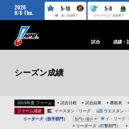
2026
5-10
5-0
8/6 Thu.
（横 浜）
試合終了
（バンテリン）
試合終了
試合
成績・
シーズン成績
2019年度 ファーム
試合日程
試合結果
勝敗表
ファーム成績
イースタン・リーグ
ウエスタン・
イ・リーグ
リーダーズ（投手部門）
リーダーズ（打撃部門）