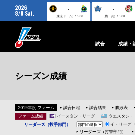
2026
-
-
8/8 Sat.
（東京ドーム）
15:00
（横 浜）
18:00
試合
成績・
シーズン成績
2019年度 ファーム
試合日程
試合結果
勝敗表
ファーム成績
イースタン・リーグ
ウエスタン・
イ・リーグ
リーダーズ（投手部門）
リーダーズ（打撃部門）