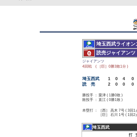
埼玉西武ライオン
読売ジャイアンツ
ジャイアンツ
4回戦 ( ［巨］0勝3敗1分 )
埼玉西武
1
0
4
0
読 売
2
0
0
0
勝投手 ：
粟津 ( 1勝0敗 )
敗投手 ：
直江 ( 0勝1敗 )
本塁打 ：
［西］ 高木 7号 ( 3回1
［巨］ 石川 1号 ( 1回2点 
埼玉西武
打