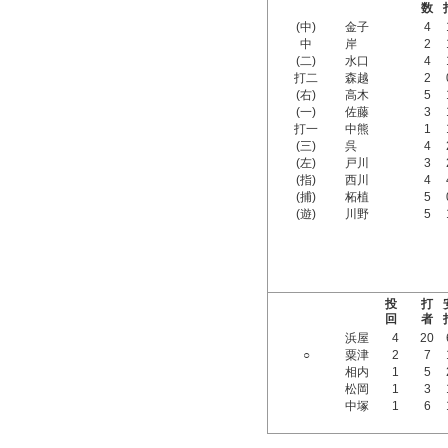
数
(中)
金子
4
中
岸
2
(二)
水口
4
打二
森越
2
(右)
高木
5
(一)
佐藤
3
打一
中熊
1
(三)
呉
4
(左)
戸川
3
(指)
西川
4
(捕)
柘植
5
(遊)
川野
5
投
打
回
者
浜屋
4
20
○
粟津
2
7
相内
1
5
松岡
1
3
中塚
1
6