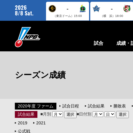
2026
-
-
8/8 Sat.
（東京ドーム）
15:00
（横 浜）
18:00
試合
成績・
シーズン成績
2020年度 ファーム
試合日程
試合結果
勝敗表
■月別
■日付別
試合結果
2019
2021
公式戦