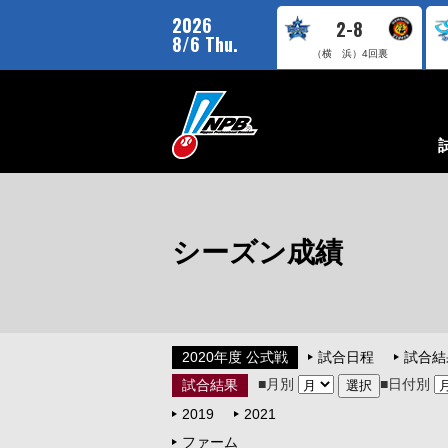
2026
2-8
8/6 Thu.
（横 浜）
4回裏
シーズン成績
2020年度 公式戦
試合日程
試合結
■月別
■日付別
試合結果
2019
2021
ファーム