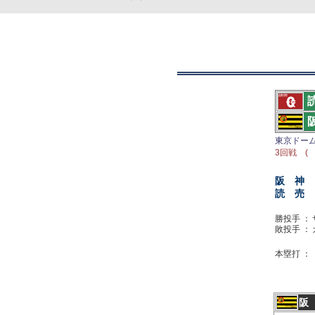
東京ドー
3回戦 ( 
阪 神
読 売
勝投手 ：
敗投手 ：
本塁打 ：
阪