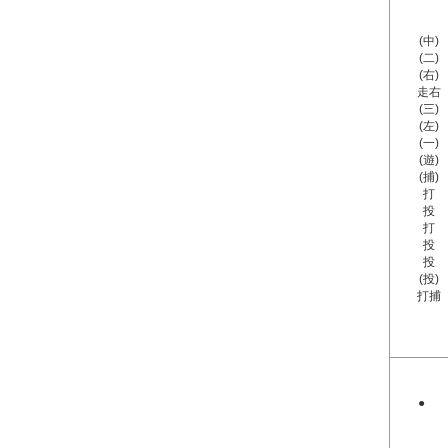
(中)
(二)
(右)
走右
(三)
(左)
(一)
(遊)
(捕)
打
投
打
投
投
(投)
打捕
●