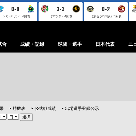
0-0
3-3
0-2
（バンテリン）
4回表
（マツダ）
4回表
（京セラD大阪）
5回表
試合
成績・記録
球団・選手
日本代表
ニ
果
勝敗表
公式戦成績
出場選手登録公示