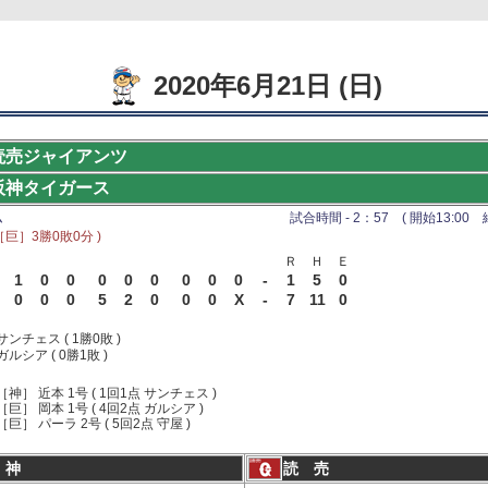
2020年6月21日 (日)
読売ジャイアンツ
阪神タイガース
ム
試合時間 - 2：57 ( 開始13:00 終
［巨］3勝0敗0分 )
Ｒ
Ｈ
Ｅ
1
0
0
0
0
0
0
0
0
-
1
5
0
0
0
0
5
2
0
0
0
X
-
7
11
0
サンチェス ( 1勝0敗 )
ガルシア ( 0勝1敗 )
［神］ 近本 1号 ( 1回1点 サンチェス )
［巨］ 岡本 1号 ( 4回2点 ガルシア )
［巨］ パーラ 2号 ( 5回2点 守屋 )
 神
読 売