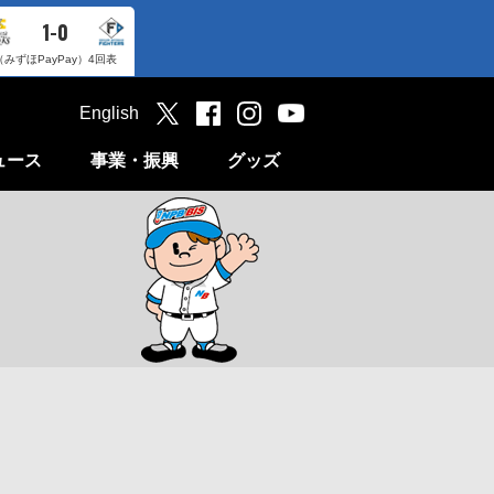
1-0
（みずほPayPay）
4回表
English
ュース
事業・振興
グッズ