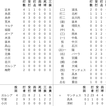
打
安
打
四
死
三
打
安
打
数
打
点
球
球
振
数
打
点
近本
4
1
1
0
0
1
(二)
湯浅
2
0
0
糸原
3
0
0
1
0
0
打二
北村
1
1
1
糸井
4
3
0
0
0
0
打二
吉川尚
1
0
0
荒木
0
0
0
0
0
0
(遊)
坂本
3
1
1
マルテ
4
0
0
0
0
0
遊
増田大
0
0
0
福留
2
0
0
2
0
1
(中)
丸
4
1
0
ボーア
4
0
0
0
0
0
(三)
岡本
4
3
2
木浪
4
1
0
0
0
1
(一)
中島
4
1
0
坂本
0
0
0
1
0
0
投
中川
0
0
0
髙山
1
0
0
0
0
0
左
石川
0
0
0
守屋
0
0
0
0
0
0
(左)一
陽
4
2
0
北條
1
0
0
0
0
0
(右)
パーラ
3
2
3
小川
0
0
0
0
0
0
投
宮國
0
0
0
谷川
0
0
0
0
0
0
(捕)
小林
1
0
0
ガルシア
1
0
0
0
0
0
捕
大城
1
0
0
梅野
2
0
0
0
0
0
(投)
サンチェス
2
0
0
投
高木
0
0
0
投
澤村
0
0
0
左右
重信
1
0
0
投
打
安
四
死
三
自
投
打
安
四
回
者
打
球
球
振
責
回
者
打
球
ガルシア
4
21
8
2
1
4
5
○
サンチェス
5
.2
23
4
4
守屋
2
9
3
0
1
2
2
高木
0
.1
1
0
0
小川
1
3
0
0
0
0
0
澤村
1
3
0
0