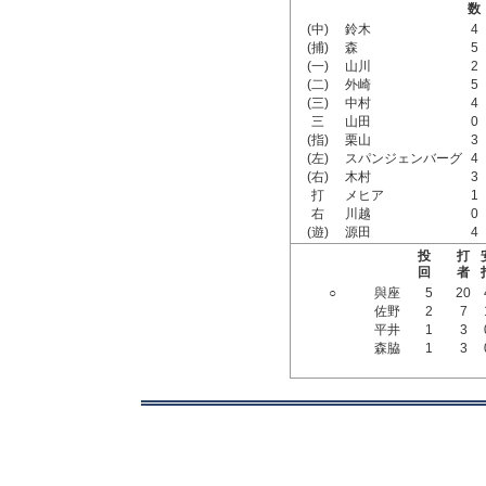
数
(中)
鈴木
4
(捕)
森
5
(一)
山川
2
(二)
外崎
5
(三)
中村
4
三
山田
0
(指)
栗山
3
(左)
スパンジェンバーグ
4
(右)
木村
3
打
メヒア
1
右
川越
0
(遊)
源田
4
投
打
回
者
○
與座
5
20
佐野
2
7
平井
1
3
森脇
1
3