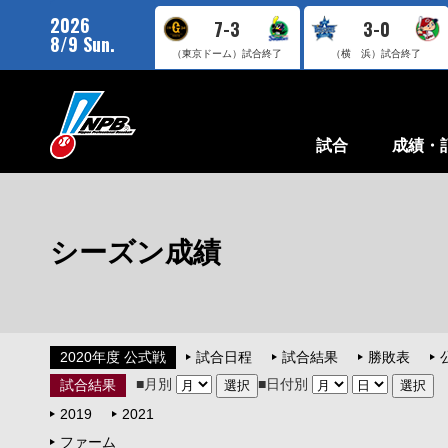
2026
7-3
3-0
8/9 Sun.
（東京ドーム）
試合終了
（横 浜）
試合終了
試合
成績・
シーズン成績
2020年度 公式戦
試合日程
試合結果
勝敗表
■月別
■日付別
試合結果
2019
2021
ファーム