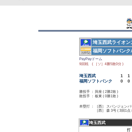
埼玉西武ライオン
福岡ソフトバンク
PayPayドーム
9回戦 ( ［ソ］4勝5敗0分 )
埼玉西武
1
1
福岡ソフトバンク
0
0
勝投手 ：
與座 ( 2勝2敗 )
敗投手 ：
板東 ( 0勝1敗 )
本塁打 ：
［西］ スパンジェンバーグ 
［西］ 森 3号 ( 3回1点 板
埼玉西武
打