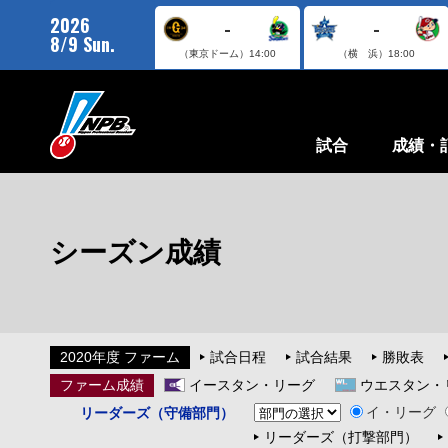
2026
-
-
8/9 Sun.
（東京ドーム）
14:00
（横 浜）
18:00
試合
成績・
シーズン成績
2020年度 ファーム
試合日程
試合結果
勝敗表
ファーム成績
イースタン・リーグ
ウエスタン・
イ・リーグ
リーダーズ（守備部門）
リーダーズ（打撃部門）