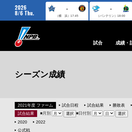
2026
-
-
8/6 Thu.
（横 浜）
17:45
（バンテリン）
18:00
試合
成績・
シーズン成績
2021年度 ファーム
試合日程
試合結果
勝敗表
■月別
■日付別
試合結果
2020
2022
公式戦