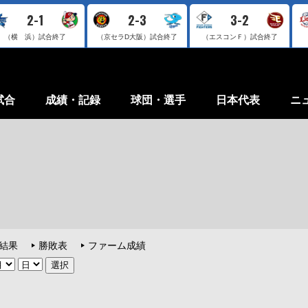
2-1
2-3
3-2
（横 浜）
試合終了
（京セラD大阪）
試合終了
（エスコンＦ）
試合終了
試合
成績・記録
球団・選手
日本代表
ニ
結果
勝敗表
ファーム成績