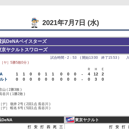
2021年7月7日 (水)
横浜DeNAベイスターズ
東京ヤクルトスワローズ
試合時間 - 2：53 ( 開始13:00 終了15:53 ) 入
 ［ヤ］5勝5敗0分 )
Ｒ
Ｈ
Ｅ
A
1
1
0
0
1
1
0
0
0
-
4
12
2
ルト
0
0
0
0
0
0
0
0
0
-
0
3
0
京山 ( 2勝3敗 )
長谷川 ( 1勝2敗 )
［デ］ 嶺井 2号 ( 2回1点 長谷川 )
［デ］ 蝦名 6号 ( 5回1点 長谷川 )
DeNA
東京ヤクルト
打
安
打
四
死
三
打
安
打