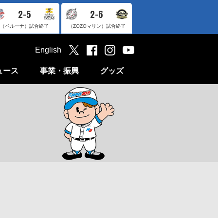
2-5
2-6
（ベルーナ）
試合終了
（ZOZOマリン）
試合終了
English
ュース
事業・振興
グッズ