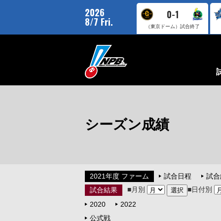
2026
0-1
8/7 Fri.
（東京ドーム）
試合終了
シーズン成績
2021年度 ファーム
試合日程
試合
■月別
■日付別
試合結果
2020
2022
公式戦