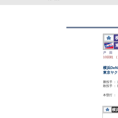
戸 田
10回戦 (
横浜DeN
東京ヤク
勝投手 ：
敗投手 ：
本塁打 ：
横浜