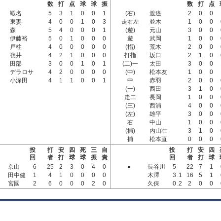
数
打
点
球
球
振
数
打
点
蝦名
5
3
1
0
0
1
(右)
渡邉
2
0
0
東妻
4
0
0
1
0
3
走右左
並木
1
0
0
森
5
4
0
0
0
1
(遊)
元山
3
0
0
伊藤裕
5
0
1
0
0
0
遊
武岡
1
0
0
戸柱
4
0
0
0
0
0
(指)
荒木
2
0
0
嶺井
4
2
1
0
0
0
打指
坂口
2
1
0
田部
3
0
0
1
0
1
(二)一
太田
3
0
0
デラロサ
4
2
0
0
0
0
(中)
松本友
1
0
0
小深田
4
1
1
0
0
1
中
赤羽
2
0
0
(一)
西田
3
1
0
走二
長岡
1
0
0
(三)
西浦
4
0
0
(左)
雄平
3
0
0
右
中山
1
0
0
(捕)
内山壮
3
1
0
捕
松本直
0
0
0
投
打
安
四
死
三
自
投
打
安
四
回
者
打
球
球
振
責
回
者
打
球
京山
6
25
2
3
0
4
0
●
長谷川
5
22
7
1
田中健
1
4
1
0
0
0
0
木澤
3
.1
16
5
1
宮國
2
6
0
0
0
2
0
久保
0
.2
2
0
0