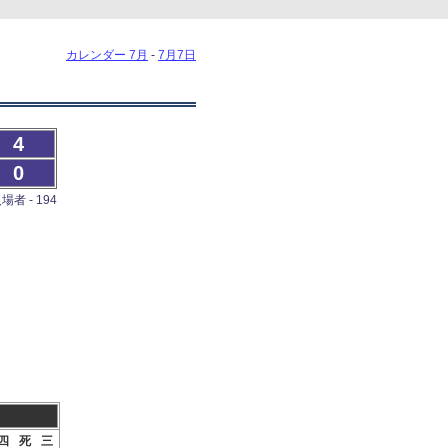
カレンダー 7月
-
7月7日
4
0
場者 - 194
四
死
三