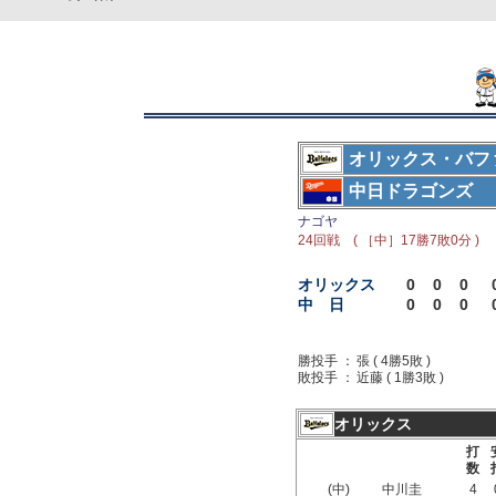
オリックス・バフ
中日ドラゴンズ
ナゴヤ
24回戦 ( ［中］17勝7敗0分 )
オリックス
0
0
0
中 日
0
0
0
勝投手 ：
張 ( 4勝5敗 )
敗投手 ：
近藤 ( 1勝3敗 )
オリックス
打
数
(中)
中川圭
4