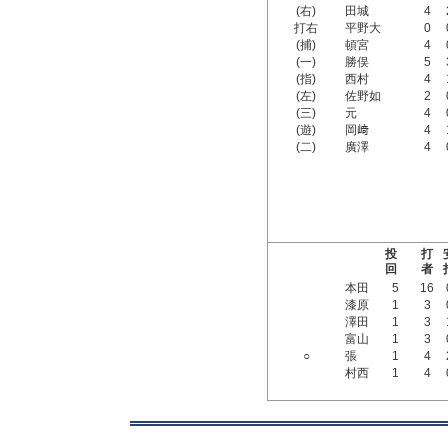
(右)
田城
4
打右
平野大
0
(捕)
頓宮
4
(一)
勝俣
5
(指)
西村
4
(左)
佐野如
2
(三)
元
4
(遊)
岡﨑
4
(二)
廣澤
4
投
打
回
者
本田
5
16
漆原
1
3
澤田
1
3
富山
1
3
○
張
1
4
村西
1
4