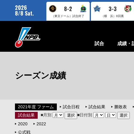
2026
8-2
3-3
8/8 Sat.
（東京ドーム）
試合終了
（横 浜）
8回裏
試合
成績・
シーズン成績
2021年度 ファーム
試合日程
試合結果
勝敗表
■月別
■日付別
試合結果
2020
2022
公式戦