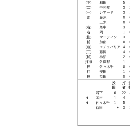
(中)
和田
5
(二)
中村奨
3
(一)
レアード
3
走
藤原
0
一
三木
0
(右)
角中
3
右
岡
1
(指)
マーティン
3
捕
加藤
0
(遊)
エチェバリア
4
(三)
藤岡
4
(捕)
柿沼
2
打捕
佐藤都
1
投
佐々木千
0
打
安田
1
投
益田
0
投
打
回
者
岩下
6
22
Ｈ
国吉
1
4
Ｈ
佐々木千
1
5
益田
+
3