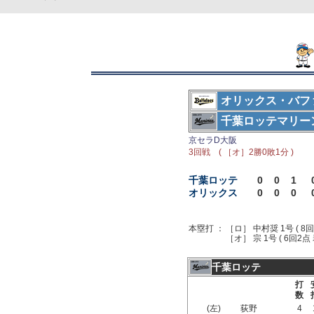
オリックス・バフ
千葉ロッテマリー
京セラD大阪
3回戦 ( ［オ］2勝0敗1分 )
千葉ロッテ
0
0
1
オリックス
0
0
0
本塁打 ：
［ロ］ 中村奨 1号 ( 8
［オ］ 宗 1号 ( 6回2点 
千葉ロッテ
打
数
(左)
荻野
4