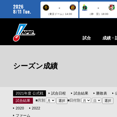
2026
-
-
8/11 Tue.
（東京ドーム）
14:00
（神 宮）
18:00
試合
成績・
シーズン成績
2021年度 公式戦
試合日程
試合結果
勝敗表
■月別
■日付別
試合結果
2020
2022
ファーム