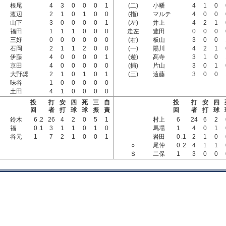
根尾
4
3
0
0
0
1
(二)
小幡
4
1
0
渡辺
2
1
0
1
0
0
(指)
マルテ
4
0
0
山下
3
0
0
0
0
1
(左)
井上
4
2
1
福田
1
1
1
0
0
0
走左
豊田
0
0
0
三好
0
0
0
0
0
0
(右)
板山
3
0
0
石岡
2
1
1
2
0
0
(一)
陽川
4
2
1
伊藤
4
0
0
0
0
1
(遊)
髙寺
3
1
0
京田
4
0
0
0
0
0
(捕)
片山
3
0
1
大野奨
2
1
0
1
0
1
(三)
遠藤
3
0
0
味谷
1
0
0
0
0
0
土田
4
1
0
0
0
0
投
打
安
四
死
三
自
投
打
安
四
回
者
打
球
球
振
責
回
者
打
球
鈴木
6
.2
26
4
2
0
5
1
村上
6
24
6
2
福
0
.1
3
1
1
0
1
0
馬場
1
4
0
1
谷元
1
7
2
1
0
0
1
岩田
0
.1
2
1
0
○
尾仲
0
.2
4
1
1
Ｓ
二保
1
3
0
0