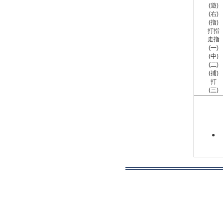
(遊)
(右)
(指)
打指
走指
(一)
(中)
(二)
(捕)
打
(三)
●