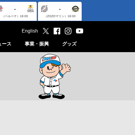
-
-
（ベルーナ）
18:00
（ZOZOマリン）
18:00
English
ュース
事業・振興
グッズ