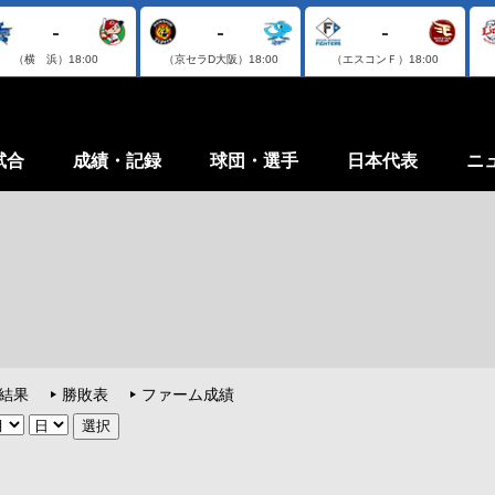
-
-
-
（横 浜）
18:00
（京セラD大阪）
18:00
（エスコンＦ）
18:00
試合
成績・記録
球団・選手
日本代表
ニ
結果
勝敗表
ファーム成績