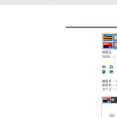
鳴尾浜
5回戦 ( 
中 日
阪 神
勝投手 ：
敗投手 ：
セーブ ：
中
(左)