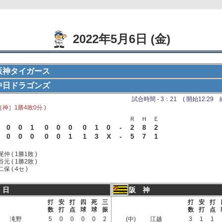
2022年5月6日 (金)
阪神タイガース
中日ドラゴンズ
試合時間 - 3：21 ( 開始12:29 終
［神］1勝4敗0分 )
Ｒ
Ｈ
Ｅ
0
0
1
0
0
0
0
1
0
-
2
8
2
0
0
0
0
0
1
1
3
X
-
5
7
1
尾仲 ( 1勝1敗 )
谷元 ( 1勝2敗 )
二保 ( 4セ )
 日
阪 神
打
安
打
四
死
三
打
安
打
数
打
点
球
球
振
数
打
点
滝野
5
0
0
0
0
2
(中)
江越
3
1
1