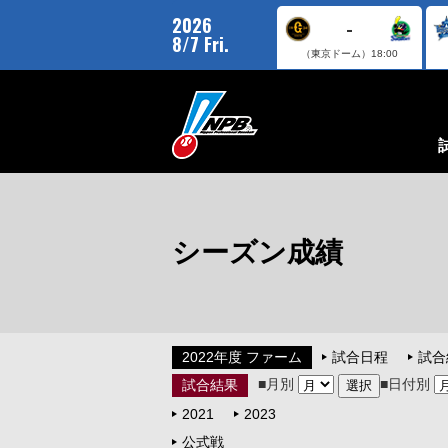
2026
-
8/7 Fri.
（東京ドーム）
18:00
シーズン成績
2022年度 ファーム
試合日程
試合
■月別
■日付別
試合結果
2021
2023
公式戦