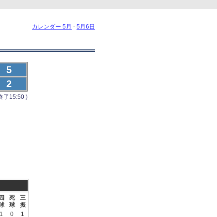
カレンダー 5月
-
5月6日
5
2
了15:50 )
四
死
三
球
球
振
1
0
1