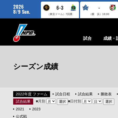
2026
6-3
-
8/9 Sun.
（東京ドーム）
7回裏
（横 浜）
18:00
試合
成績・
シーズン成績
2022年度 ファーム
試合日程
試合結果
勝敗表
■月別
■日付別
試合結果
2021
2023
公式戦