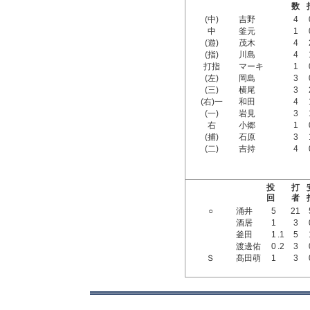
数
(中)
吉野
4
中
釜元
1
(遊)
茂木
4
(指)
川島
4
打指
マーキ
1
(左)
岡島
3
(三)
横尾
3
(右)一
和田
4
(一)
岩見
3
右
小郷
1
(捕)
石原
3
(二)
吉持
4
投
打
回
者
○
涌井
5
21
酒居
1
3
釜田
1
.1
5
渡邊佑
0
.2
3
Ｓ
髙田萌
1
3