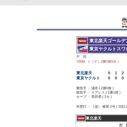
東北楽天ゴールデ
東京ヤクルトスワ
戸 田
7回戦 ( ［ヤ］2勝5敗0分 )
東北楽天
0
1
2
東京ヤクルト
0
0
0
勝投手 ：
涌井 ( 2勝0敗 )
敗投手 ：
スアレス ( 1勝1敗 )
セーブ ：
髙田萌 ( 2セ )
本塁打 ：
［楽］ 横尾 2号 ( 3回2
東北楽天
打