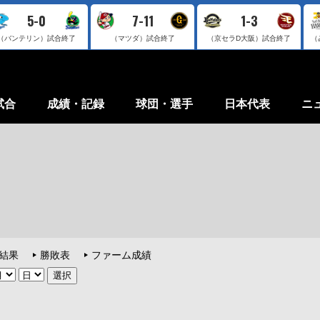
5-0
7-11
1-3
（バンテリン）
試合終了
（マツダ）
試合終了
（京セラD大阪）
試合終了
（
試合
成績・記録
球団・選手
日本代表
ニ
結果
勝敗表
ファーム成績