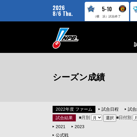
2026
5-10
8/6 Thu.
（横 浜）
試合終了
シーズン成績
2022年度 ファーム
試合日程
試合
■月別
■日付別
試合結果
2021
2023
公式戦