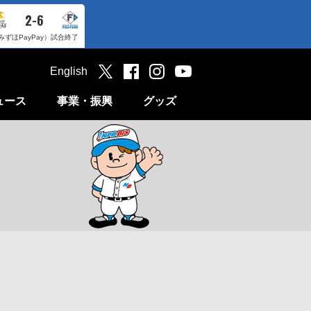
2-6
みずほPayPay）
試合終了
English
ュース
事業・振興
グッズ