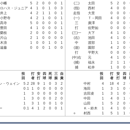
小幡
5
2
0
0
0
1
(二)
太田
5
2
0
ロハス・ジュニア
4
1
0
1
0
3
(指)
西村
4
0
0
井上
4
2
1
1
0
1
走指
大里
0
0
0
小野寺
4
2
1
0
0
1
(一)
Ｔ－岡田
4
0
0
髙寺
5
0
0
0
0
1
三
廣澤
0
0
0
豊田
4
1
0
0
0
1
打
佐野如
0
0
0
榮枝
2
0
0
0
0
1
(三)一
大下
4
1
0
片山
2
1
0
0
0
0
(右)
池田
4
1
0
木浪
1
0
0
1
0
1
中
渡部
1
1
0
遠藤
0
0
0
1
0
0
(遊)
園部
4
2
0
打
平野大
0
0
0
(中)右
元
4
1
0
(捕)
福永
2
1
1
捕
松井
1
0
0
投
打
安
四
死
三
自
投
打
安
四
回
者
打
球
球
振
責
回
者
打
球
ン・ウェイン
5
.2
28
9
1
0
3
2
中村
4
18
4
2
0
.1
1
0
0
0
0
0
海田
1
3
1
0
1
3
0
0
0
0
0
吉田凌
1
3
1
0
1
3
0
0
0
2
0
中田
1
4
0
1
1
3
1
0
0
1
0
山田
1
5
2
0
ー
0
.1
4
1
2
0
0
1
Ｋ－鈴木
1
4
1
0
○
村西
1
5
1
1