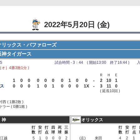
2022年5月20日 (金)
オリックス・バファローズ
阪神タイガース
S
試合時間 - 3：44 ( 開始13:00 終了16:44 ) 入
［オ］4勝3敗1分 )
Ｒ
Ｈ
Ｅ
1
0
0
0
0
0
0
1
0
0
-
2
10
1
ス
0
0
0
1
0
1
0
0
0
1X
-
3
11
0
( 延長10回 )
村西 ( 1勝2敗 )
ケラー ( 0勝1敗 )
 神
オリックス
打
安
打
四
死
三
打
安
打
数
打
点
球
球
振
数
打
点
江越
5
1
0
0
0
2
(左)
来田
4
2
1