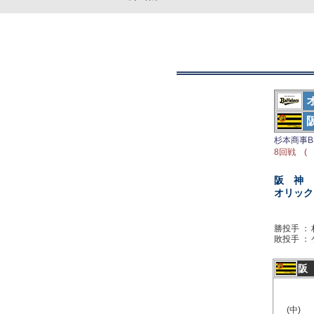
杉本商事B
8回戦 ( 
阪 神
オリック
勝投手 ：
敗投手 ：
阪
(中)