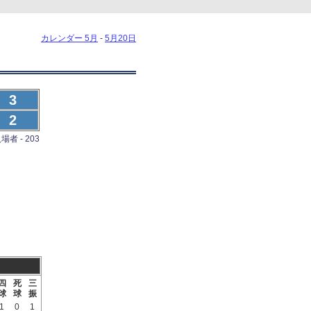
カレンダー 5月
-
5月20日
3
2
場者 - 203
四
死
三
球
球
振
1
0
1