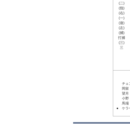
(二)
(指)
(右)
(一)
(遊)
(左)
(捕)
打捕
(三)
三
チェ
岡留
望月
小野
馬場
●
ケラ