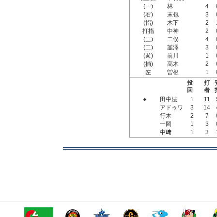
(一)
林
4
(右)
末包
3
(指)
木下
2
打指
中神
2
(三)
二俣
4
(二)
韮澤
3
(遊)
前川
1
(捕)
髙木
2
左
曽根
1
投
打
回
者
●
田中法
1
11
アドゥワ
3
14
行木
2
7
一岡
1
3
中﨑
1
3