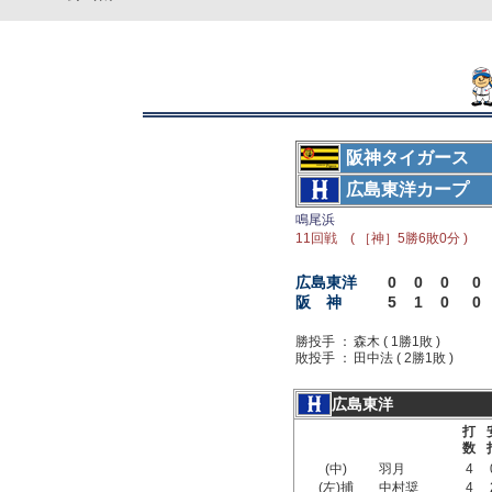
阪神タイガース
広島東洋カープ
鳴尾浜
11回戦 ( ［神］5勝6敗0分 )
広島東洋
0
0
0
0
阪 神
5
1
0
0
勝投手 ：
森木 ( 1勝1敗 )
敗投手 ：
田中法 ( 2勝1敗 )
広島東洋
打
数
(中)
羽月
4
(左)捕
中村奨
4