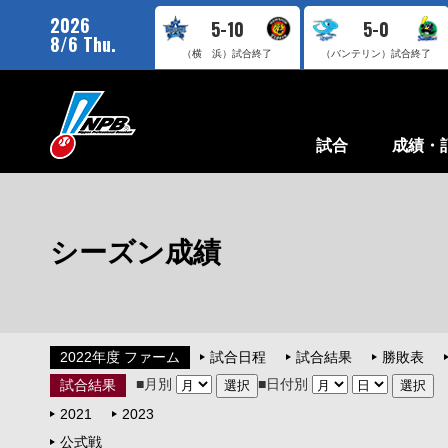
2026
5-10
5-0
8/6 Thu.
（横 浜）
試合終了
（バンテリン）
試合終了
試合
成績・
シーズン成績
2022年度 ファーム
試合日程
試合結果
勝敗表
■月別
■日付別
試合結果
2021
2023
公式戦