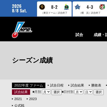
2026
8-2
4-3
8/8 Sat.
（東京ドーム）
試合終了
（横 浜）
試合終了
試合
成績・
シーズン成績
2022年度 ファーム
試合日程
試合結果
勝敗表
■月別
■日付別
試合結果
2021
2023
公式戦