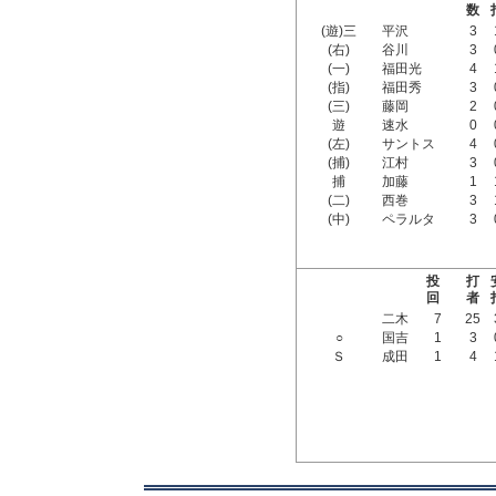
数
(遊)三
平沢
3
(右)
谷川
3
(一)
福田光
4
(指)
福田秀
3
(三)
藤岡
2
遊
速水
0
(左)
サントス
4
(捕)
江村
3
捕
加藤
1
(二)
西巻
3
(中)
ペラルタ
3
投
打
回
者
二木
7
25
○
国吉
1
3
Ｓ
成田
1
4