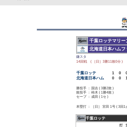
千葉ロッテマリー
北海道日本ハムフ
鎌スタ
14回戦 ( ［日］3勝11敗0分 )
千葉ロッテ
1
0
北海道日本ハム
0
0
勝投手 ：
国吉 ( 3勝2敗 )
敗投手 ：
柿木 ( 1勝4敗 )
セーブ ：
成田 ( 1セ )
本塁打 ：
［日］ 宮田 1号 ( 3回1
千葉ロッテ
打