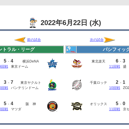
2022年6月22日 (水)
前の試合
次の試合
ントラル・リーグ
パシフィッ
5
4
6
3
-
横浜DeNA
東北楽天
-
9回戦
東京ドーム
11回戦
盛
3
7
2
1
-
東京ヤクルト
千葉ロッテ
-
0回戦
バンテリンドーム
10回戦
ZO
5
4
5
0
-
阪 神
オリックス
-
0回戦
マツダ
11回戦
京