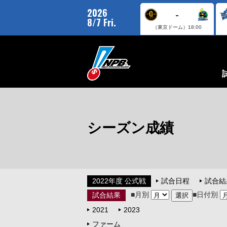
2026
-
8/7 Fri.
（東京ドーム）
18:00
シーズン成績
2022年度 公式戦
試合日程
試合結
■月別
■日付別
試合結果
2021
2023
ファーム