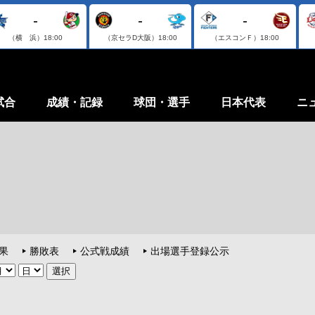
-
-
-
（横 浜）
18:00
（京セラD大阪）
18:00
（エスコンＦ）
18:00
試合
成績・記録
球団・選手
日本代表
ニ
果
勝敗表
公式戦成績
出場選手登録公示