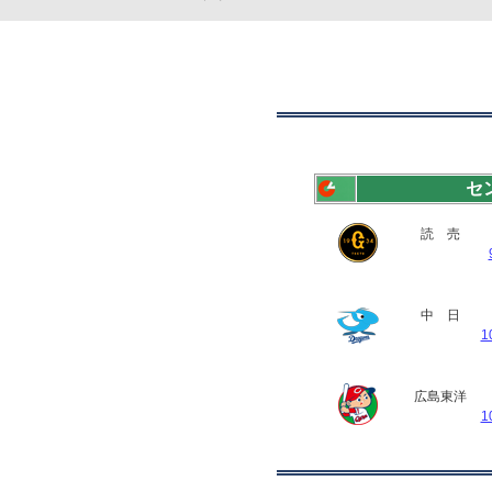
セ
読 売
中 日
1
広島東洋
1