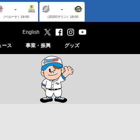
-
-
（ベルーナ）
18:00
（ZOZOマリン）
18:00
English
ュース
事業・振興
グッズ