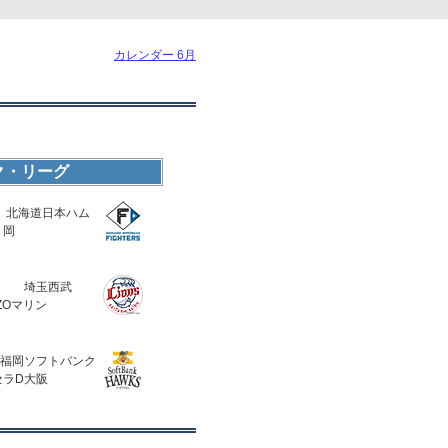
カレンダー 6月
ク・リーグ
北海道日本ハム
 岡
埼玉西武
ZOマリン
福岡ソフトバンク
セラD大阪