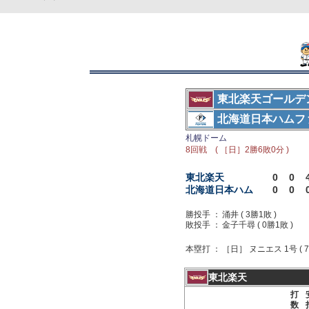
東北楽天ゴールデ
北海道日本ハムフ
札幌ドーム
8回戦 ( ［日］2勝6敗0分 )
東北楽天
0
0
北海道日本ハム
0
0
勝投手 ：
涌井 ( 3勝1敗 )
敗投手 ：
金子千尋 ( 0勝1敗 )
本塁打 ：
［日］ ヌニエス 1号 ( 7
東北楽天
打
数