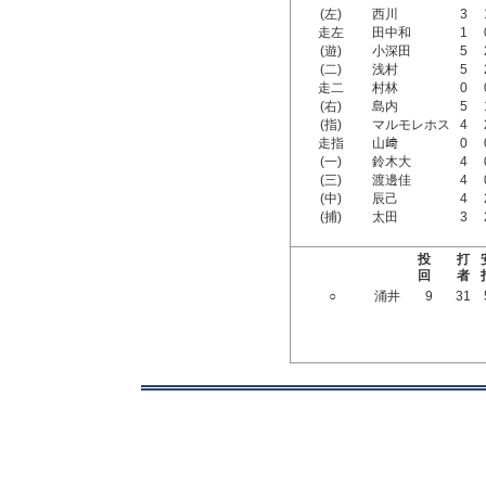
(左)
西川
3
走左
田中和
1
(遊)
小深田
5
(二)
浅村
5
走二
村林
0
(右)
島内
5
(指)
マルモレホス
4
走指
山﨑
0
(一)
鈴木大
4
(三)
渡邊佳
4
(中)
辰己
4
(捕)
太田
3
投
打
回
者
○
涌井
9
31