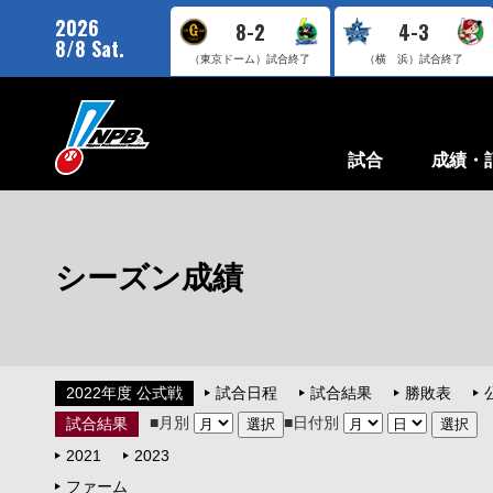
2026
8-2
4-3
8/8 Sat.
（東京ドーム）
試合終了
（横 浜）
試合終了
試合
成績・
シーズン成績
2022年度 公式戦
試合日程
試合結果
勝敗表
■月別
■日付別
試合結果
2021
2023
ファーム