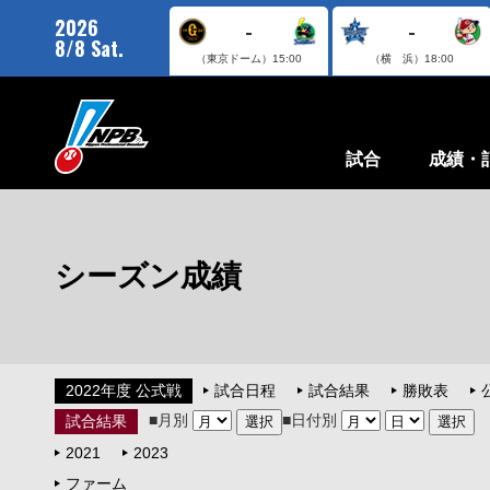
2026
-
-
8/8 Sat.
（東京ドーム）
15:00
（横 浜）
18:00
試合
成績・
シーズン成績
2022年度 公式戦
試合日程
試合結果
勝敗表
■月別
■日付別
試合結果
2021
2023
ファーム