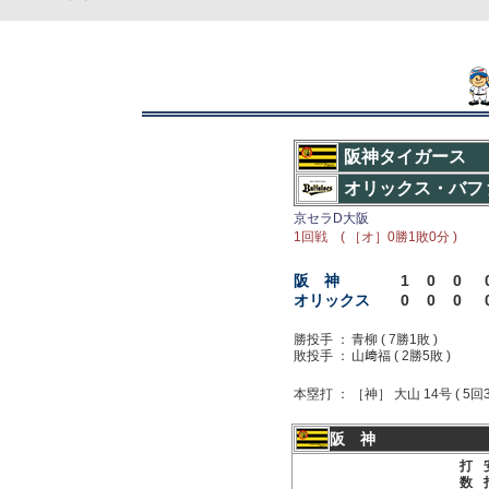
阪神タイガース
オリックス・バフ
京セラD大阪
1回戦 ( ［オ］0勝1敗0分 )
阪 神
1
0
0
オリックス
0
0
0
勝投手 ：
青柳 ( 7勝1敗 )
敗投手 ：
山﨑福 ( 2勝5敗 )
本塁打 ：
［神］ 大山 14号 ( 5回
阪 神
打
数