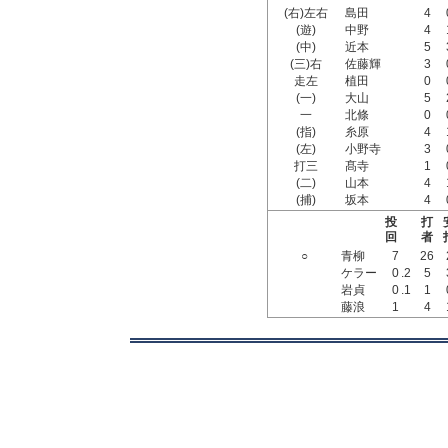
(右)左右
島田
4
(遊)
中野
4
(中)
近本
5
(三)右
佐藤輝
3
走左
植田
0
(一)
大山
5
一
北條
0
(指)
糸原
4
(左)
小野寺
3
打三
髙寺
1
(二)
山本
4
(捕)
坂本
4
投
打
回
者
○
青柳
7
26
ケラー
0
.2
5
岩貞
0
.1
1
藤浪
1
4