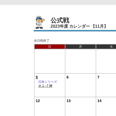
公式戦
2023年度 カレンダー 【11月】
全日程終了
日
月
火
5
6
7
日本シリーズ
オ 1 - 7 神
12
13
14