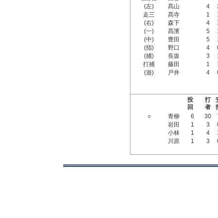
(左)
髙山
4
走三
髙寺
1
(右)
森下
4
(一)
髙濱
5
(中)
豊田
5
(指)
野口
4
(捕)
長坂
3
打捕
藤田
1
(遊)
戸井
4
投
打
回
者
○
青柳
6
30
岩田
1
3
小林
1
4
川原
1
3