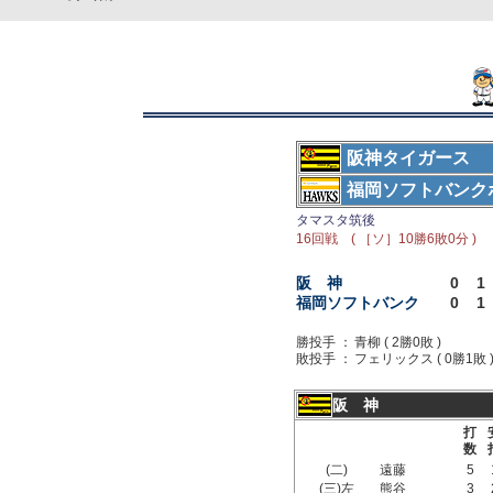
阪神タイガース
福岡ソフトバンク
タマスタ筑後
16回戦 ( ［ソ］10勝6敗0分 )
阪 神
0
1
福岡ソフトバンク
0
1
勝投手 ：
青柳 ( 2勝0敗 )
敗投手 ：
フェリックス ( 0勝1敗 
阪 神
打
数
(二)
遠藤
5
(三)左
熊谷
3