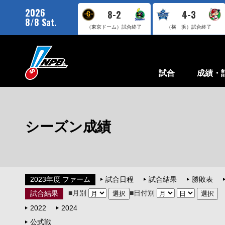
2026
8-2
4-3
8/8 Sat.
（東京ドーム）
試合終了
（横 浜）
試合終了
試合
成績・
シーズン成績
2023年度 ファーム
試合日程
試合結果
勝敗表
■月別
■日付別
試合結果
2022
2024
公式戦