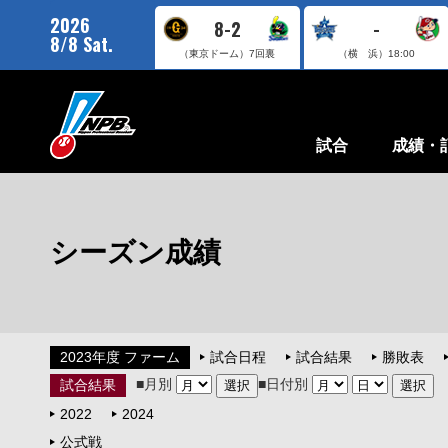
2026
8-2
-
8/8 Sat.
（東京ドーム）
7回裏
（横 浜）
18:00
試合
成績・
シーズン成績
2023年度 ファーム
試合日程
試合結果
勝敗表
■月別
■日付別
試合結果
2022
2024
公式戦