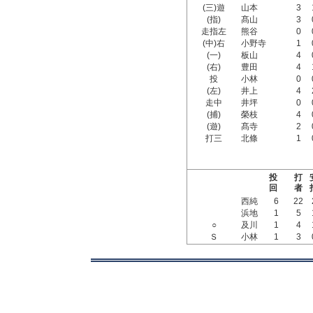
(三)遊
山本
3
(指)
髙山
3
走指左
熊谷
0
(中)右
小野寺
1
(一)
板山
4
(右)
豊田
4
投
小林
0
(左)
井上
4
走中
井坪
0
(捕)
榮枝
4
(遊)
髙寺
2
打三
北條
1
投
打
回
者
西純
6
22
浜地
1
5
○
及川
1
4
Ｓ
小林
1
3