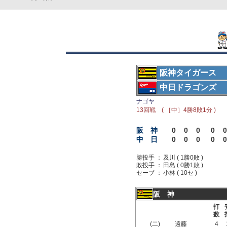
阪神タイガース
中日ドラゴンズ
ナゴヤ
13回戦 ( ［中］4勝8敗1分 )
阪 神
0
0
0
0
0
中 日
0
0
0
0
0
勝投手 ：
及川 ( 1勝0敗 )
敗投手 ：
田島 ( 0勝1敗 )
セーブ ：
小林 ( 10セ )
阪 神
打
数
(二)
遠藤
4