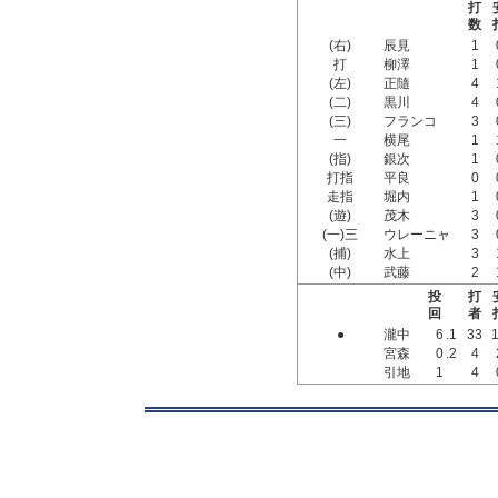
打
数
(右)
辰見
1
打
柳澤
1
(左)
正隨
4
(二)
黒川
4
(三)
フランコ
3
一
横尾
1
(指)
銀次
1
打指
平良
0
走指
堀内
1
(遊)
茂木
3
(一)三
ウレーニャ
3
(捕)
水上
3
(中)
武藤
2
投
打
回
者
●
瀧中
6
.1
33
宮森
0
.2
4
引地
1
4