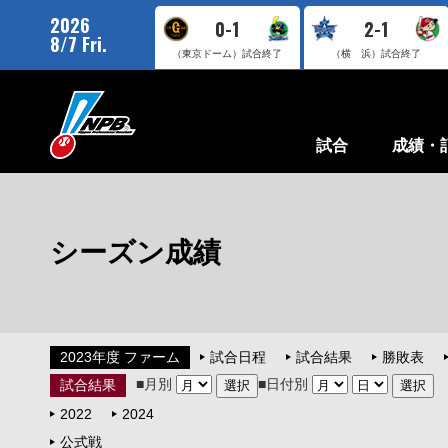
2026
0-1
2-1
8/7 Fri.
（東京ドーム）
試合終了
（横 浜）
試合終了
試合
成績・
シーズン成績
2023年度 ファーム
試合日程
試合結果
勝敗表
■月別
■日付別
試合結果
2022
2024
公式戦