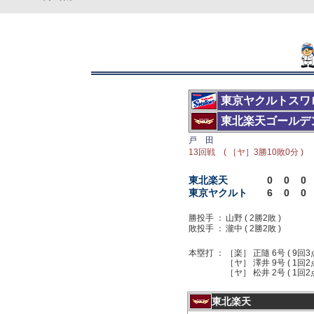
東京ヤクルトスワ
東北楽天ゴールデ
戸 田
13回戦 ( ［ヤ］3勝10敗0分 )
東北楽天
0
0
0
東京ヤクルト
6
0
0
勝投手 ：
山野 ( 2勝2敗 )
敗投手 ：
瀧中 ( 2勝2敗 )
本塁打 ：
［楽］ 正隨 6号 ( 9回3
［ヤ］ 澤井 9号 ( 1回2
［ヤ］ 松井 2号 ( 1回2点 
東北楽天